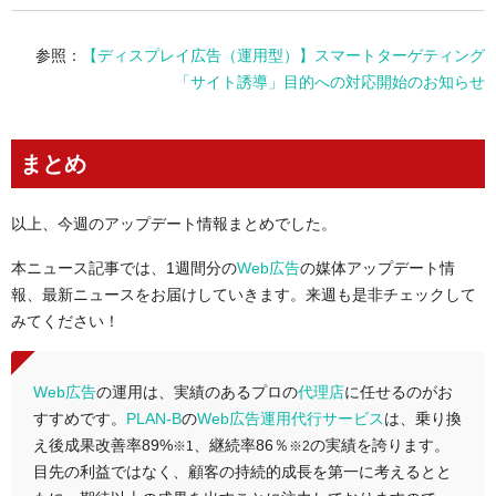
参照：
【ディスプレイ広告（運用型）】スマートターゲティング
「サイト誘導」目的への対応開始のお知らせ
まとめ
以上、今週のアップデート情報まとめでした。
本ニュース記事では、1週間分の
Web広告
の媒体アップデート情
報、最新ニュースをお届けしていきます。来週も是非チェックして
みてください！
Web広告
の運用は、実績のあるプロの
代理店
に任せるのがお
すすめです。
PLAN-B
の
Web広告運用代行サービス
は、乗り換
え後成果改善率89%
、継続率86％
の実績を誇ります。
※1
※2
目先の利益ではなく、顧客の持続的成長を第一に考えるとと