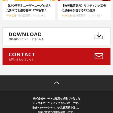
【LPO事例】ユーザーニーズを捉え
【改善施策辞典】リスティング広告
た訴求で面接応募率177%改善！
の成果を改善する23の施策
Web広告
最終更新日：2025.09.17
Web広告
最終更新日：2024.12.12
DOWNLOAD
無料資料ダウンロードはこちら
CONTACT
お問い合わせはこちら
株式会社PLAN-Bは確実な成果に特化した
デジタルマーケティングカンパニーです。
数多くのマーケティング支援実績を元に、
企業に役立つ情報を発信します。