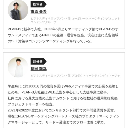
執筆者
市原 亜希
ビジネスディベロップメント部 コーポレートマーケティングユニット
コンテンツグループ
PLAN-Bに新卒で入社。2023年5月よりマーケティング部でPLAN-Bのオ
ウンドメディアであるPINTO!の企画・運営を担当。現在は主に広告領域
のSEO対策やコンテンツマーケティングを行っている。
監修者
福田 龍幸
ビジネスディベロップメント部 プロダクトマーケティングマネージャ
ー
学生時代に約1000万円の投資を受けWebメディア事業での起業を経験し
たのち、PLAN-B入社後はWEB広告を中心とした支援事業に従事。
社内における最大規模の広告アカウントにおける複数社の運用統括業務/
プロジェクトリーダーを担当。
2021年/2022年度においてコンサルタント部門での年間優秀賞を受賞。
現在はPLAN-Bマーケティングパートナーズ社のプロダクトマーケティン
グマネージャーとして、リード～受注までのフロー改善に尽力。