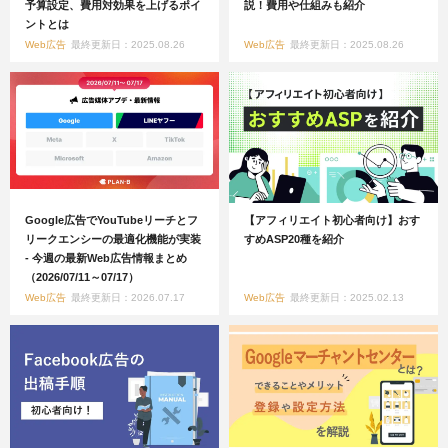
予算設定、費用対効果を上げるポイ
説！費用や仕組みも紹介
ントとは
Web広告
最終更新日：2025.08.26
Web広告
最終更新日：2025.08.26
Google広告でYouTubeリーチとフ
【アフィリエイト初心者向け】おす
リークエンシーの最適化機能が実装
すめASP20種を紹介
- 今週の最新Web広告情報まとめ
（2026/07/11～07/17）
Web広告
最終更新日：2026.07.17
Web広告
最終更新日：2025.02.13