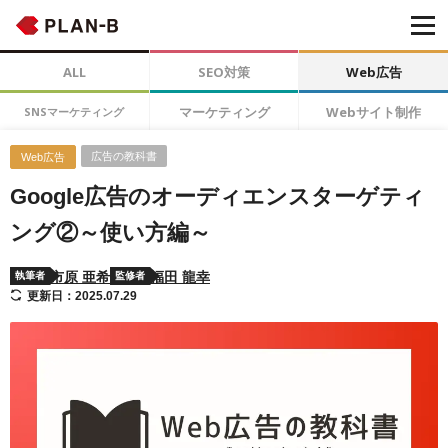
ALL
SEO対策
Web広告
マーケティング
Webサイト制作
SNSマーケティング
広告の教科書
Web広告
Google広告のオーディエンスターゲティ
ング②～使い方編～
市原 亜希
福田 龍幸
執筆者
監修者
更新日：2025.07.29