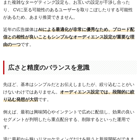
また複雑なターゲティング設定も、お互いの設定が干渉し合った
り、 CVに至る可能性のあるユーザーを取りこぼしたりする可能性
があるため、あまり推奨できません。
近年の広告媒体は
AIによる最適化が非常に優秀なため、ブロード配
信との相性が良いこともシンプルなオーディエンス設定が重要な理
由の一つ
です。
広さと精度のバランスを意識
先ほど、基本はシンプルだとお伝えしましたが、絞り込むことがい
けないわけではありません。
オーディエンス設定では、段階的に絞
り込む発想が大切
です。
例えば、最初は興味関心やインテントで広めに配信し、効果の良い
セグメントが判明したら重点配分する、削除するといった運用で
す。
逆に最初から狭いリマーケティングだけを狙うと新規開拓ができま