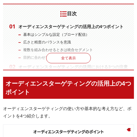
目次
オーディエンスターゲティングの活用上の4つポイント
基本はシンプルな設定（ブロード配信）
広さと精度のバランスを意識
複数を組み合わせるときは統合セグメント
目的に合わせてセグメントを選ぶ
全て表示
オーディエンスターゲティングの活用における3つの注意
点
オーディエンスターゲティングの活用上の4つ
見込みトラフィックが1,000以下の場合は避ける
自動化機能や推奨機能は鵜呑みにしない
ポイント
複数キャンペーンでの同一ターゲティングに注意
まとめ
オーディエンスターゲティングの使い方や基本的な考え方など、ポ
イントを4つ紹介します。