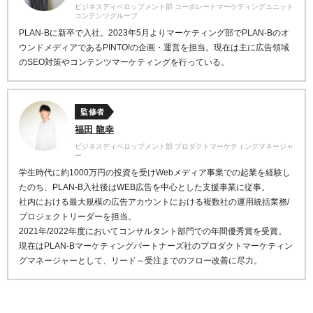
ビジネスディベロップメント部 コーポレートマーケティングユニット
コンテンツグループ
PLAN-Bに新卒で入社。2023年5月よりマーケティング部でPLAN-Bのオ
ウンドメディアであるPINTO!の企画・運営を担当。現在は主に広告領域
のSEO対策やコンテンツマーケティングを行っている。
監修者
福田 龍幸
ビジネスディベロップメント部 プロダクトマーケティングマネージャ
ー
学生時代に約1000万円の投資を受けWebメディア事業での起業を経験し
たのち、PLAN-B入社後はWEB広告を中心とした支援事業に従事。
社内における最大規模の広告アカウントにおける複数社の運用統括業務/
プロジェクトリーダーを担当。
2021年/2022年度においてコンサルタント部門での年間優秀賞を受賞。
現在はPLAN-Bマーケティングパートナーズ社のプロダクトマーケティン
グマネージャーとして、リード～受注までのフロー改善に尽力。