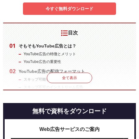
今すぐ無料ダウンロード
目次
そもそもYouTube広告とは？
YouTube広告の特徴とメリット
YouTube広告の重要性
YouTube広告の配信フォーマット
全て表示
スキップ可能なインストリーム広告
スキップ不可のインストリーム広告
インフィード動画広告
バンパー広告
無料で資料をダウンロード
アウトストリーム広告
マストヘッド広告
YouTube広告の課金形態
Web広告サービスのご案内
CPC（クリック課金）