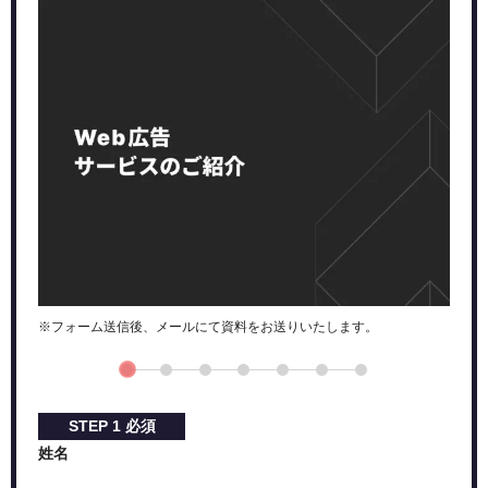
CPV課金（視聴課金）
CPM課金（表示課金）
YouTube広告を出稿するための事前準備
Google広告のアカウントを開設する
YouTubeアカウントを用意する
広告用の動画を用意する
YouTube広告出稿の流れ
①YouTubeに完成した動画をアップロードする
②Google広告からYouTube動画広告のキャンペーンを作成する
③動画広告キャンペーンの「達成したい目標」を選択する
④動画広告キャンペーンの詳細情報を記入する
※フォーム送信後、メールにて資料をお送りいたします。
⑤動画広告キャンペーンで配信をするターゲットを設定する
⑥動画広告キャンペーンのグループを作成する
⑦動画広告グループで配信をする広告を作成する
YouTube広告をうまく運用するためのポイント
STEP
1
必須
効果的な動画クリエイティブ
姓名
効果測定の設定