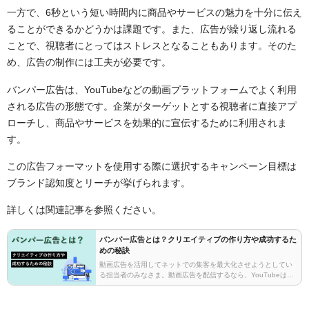
一方で、6秒という短い時間内に商品やサービスの魅力を十分に伝え
ることができるかどうかは課題です。また、広告が繰り返し流れる
ことで、視聴者にとってはストレスとなることもあります。そのた
め、広告の制作には工夫が必要です。
バンパー広告は、YouTubeなどの動画プラットフォームでよく利用
される広告の形態です。企業がターゲットとする視聴者に直接アプ
ローチし、商品やサービスを効果的に宣伝するために利用されま
す。
この広告フォーマットを使用する際に選択するキャンペーン目標は
ブランド認知度とリーチが挙げられます。
詳しくは関連記事を参照ください。
バンパー広告とは？クリエイティブの作り方や成功するた
めの秘訣
動画広告を活用してネットでの集客を最大化させようとしてい
る担当者のみなさま。動画広告を配信するなら、YouTubeは外
せない広告媒体でしょう。一口に動画広告と言っても、「再生
時間短いか、長いか」「スキップできるか、できな…