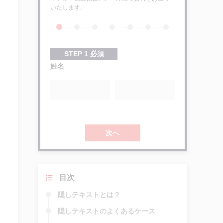
いたします。
STEP
1
必須
姓名
次へ
目次
隠しテキストとは？
隠しテキストのよくあるケース