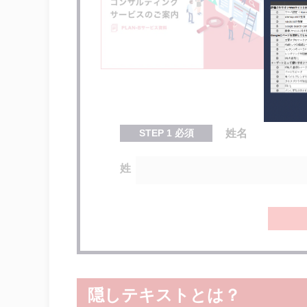
STEP
1
必須
姓名
姓
隠しテキストとは？