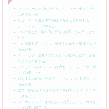
ウィンザー効果で信頼を掴もう｜マーケティングや
恋愛で大活躍
リピーターを生み出す鍵は消費者心理を掴むこ
と！？ディドロ効果とは
３C分析とは｜具体的な事例で解説―その目的とや
り方
この記事限定！スノッブ効果を具体例と関連効果で
徹底解説！
マーケッター必見！アンカリング効果とは？│現場
などでの具体例紹介
デキるビジネスパーソンは皆使っている！？ザイオ
ンス効果って何
損をするのが怖い人必読！「プロスペクト理論」を
徹底解説
誰でも経験あり？身の回りの事例で学ぶサンクコス
ト効果とは
マーケティングに本気な人以外読まないで！カリギ
ュラ効果の活用方法