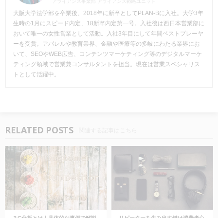
アライアンス事業部 アライアンス戦略ユニット
大阪大学法学部を卒業後、2018年に新卒としてPLAN-Bに入社。大学3年
生時の1月にスピード内定、18新卒内定第一号。入社後は西日本営業部に
おいて唯一の女性営業として活動。入社3年目にして年間ベストプレーヤ
ーを受賞。アパレルや教育業界、金融や医療等の多岐にわたる業界にお
いて、SEOやWEB広告、コンテンツマーケティング等のデジタルマーケ
ティング領域で営業兼コンサルタントを担当。現在は営業スペシャリス
トとして活躍中。
RELATED POSTS
関連する記事はこちら
３C分析とは｜具体的な事例で解説
リピーターを生み出す鍵は消費者心