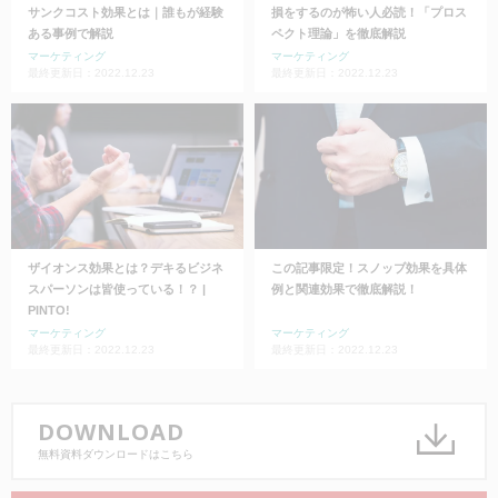
サンクコスト効果とは｜誰もが経験
損をするのが怖い人必読！「プロス
ある事例で解説
ペクト理論」を徹底解説
マーケティング
マーケティング
最終更新日：2022.12.23
最終更新日：2022.12.23
ザイオンス効果とは？デキるビジネ
この記事限定！スノッブ効果を具体
スパーソンは皆使っている！？ |
例と関連効果で徹底解説！
PINTO!
マーケティング
マーケティング
最終更新日：2022.12.23
最終更新日：2022.12.23
DOWNLOAD
無料資料ダウンロードはこちら