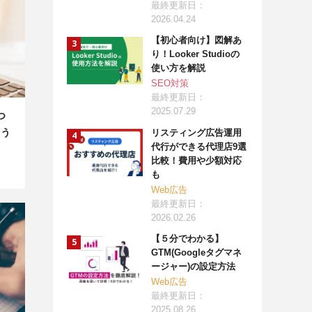
最終更新日：
2026.04.24
【初心者向け】図解あ
り！Looker Studioの
使い方を解説
SEO対策
最終更新日：
2025.07.29
つ
もう
リスティング広告運用
代行ができる代理店9選
比較！費用や少額対応
も
Web広告
最終更新日：
2026.02.26
【５分でわかる】
GTM(Googleタグマネ
ージャー)の設定方法
Web広告
最終更新日：
2025.08.26