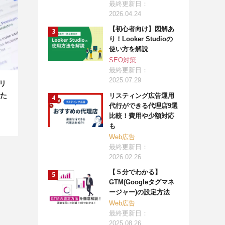
最終更新日：
2026.04.24
【初心者向け】図解あ
り！Looker Studioの
使い方を解説
SEO対策
最終更新日：
2025.07.29
ナリ
た
リスティング広告運用
代行ができる代理店9選
比較！費用や少額対応
も
Web広告
最終更新日：
2026.02.26
【５分でわかる】
GTM(Googleタグマネ
ージャー)の設定方法
Web広告
最終更新日：
2025.08.26