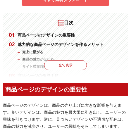
目次
商品ページのデザインの重要性
魅力的な商品ページのデザインを作るメリット
売上に繋がる
商品の魅力が伝わる
全て表示
サイト滞在時間が長くなる
商品ページの作成手順
STEP 01：必要な商品情報の準備
商品ページのデザインの重要性
STEP 02：サイトイメージの決定
STEP 03：ワイヤーフレームの作成
商品ページのデザインは、商品の売り上げに大きな影響を与えま
STEP 04：デザイン（配置や配色等）の決定
す。良いデザインは、商品の魅力を最大限に引き出し、ユーザーの
STEP 05：コーディングを実装する
興味を引きつけます。逆に、見づらいデザインや不適切な配色は、
商品ページで特にこだわるべきデザイン
商品の魅力を減少させ、ユーザーの興味をそらしてしまいます。
ファーストビュー