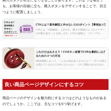
も、お客様の目線に立ち、購入ボタンをデザインすることで、目立
つように配置しましょう。
CTAとは？基本解説と外せない11のポイント【事例あり】
CTAとは「行動喚起」と訳され、購入や登録のようなユーザー
の行動を促すことを指します。CTAの成果は、メディアの
CVR(転換率)を大きく左右します。本記事では、「そもそもCTA
とは何なのか」から、CTAの成果を高める具体…
これだけはおさえて！CVボタン改善でCVRを劇的に上げ
るための３つの方法
WEB施策において、こんなお悩みありませんか？・LPへの流入
は増えているのにCVRが上がらない・LPに課題があるのはわか
っているが、どこから手をつけたらいいからわからない・すで
にLPの改善施策を行っているが効果がでないも…
良い商品ページデザインにするコツ
商品ページのデザインを魅力的にするコツはどのようなものがある
のでしょうか。ここでは、主なコツを5つ挙げます。