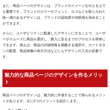
商品画像
また、商品ページのデザインは、ブランドのイメージを伝える上で
CTA
も重要です。ブランドのカラーやフォント、ロゴなどを取り入れた
統一感のあるデザインは、ブランドの認知度や信頼感を高めること
良い商品ページデザインにするコツ
ができます。
ターゲット属性に合ったデザインにする
デザインに一貫性を持たせる
さらに、ユーザビリティに配慮したデザインにすることで、ユーザ
競合サイトをチェックする
ーがスムーズに商品を選択し、購入に至るまでのプロセスを簡単に
自社の強みをアピールする
できます。例えば、商品の詳細情報を掲載する場所や、カートボタ
魅力的なキャッチコピーを作る
ンの配置、商品画像の表示方法などにもデザインの工夫が必要で
す。
商品ページデザインを作成する際の注意点
ページの読み込み速度を確認する
レスポンシブデザインを採用する
魅力的な商品ページのデザインを作るメリッ
参考となる商品ページデザインの具体例
ト
ユニクロ
BAKE
商品ページのデザインは、魅力的に作成することで得られるメリッ
BOTANIST
トがあります。主に3つのメリットを紹介します。
まとめ