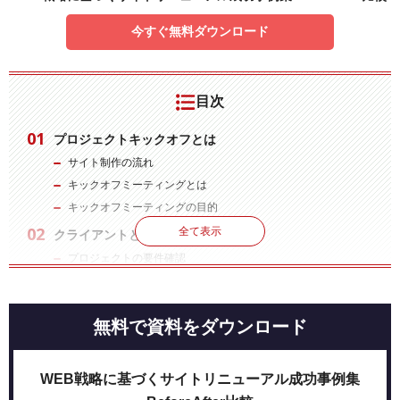
今すぐ無料ダウンロード
目次
プロジェクトキックオフとは
サイト制作の流れ
キックオフミーティングとは
キックオフミーティングの目的
全て表示
クライアントとのキックオフ
プロジェクトの要件確認
プロジェクトの体制確認
スケジュール確認
無料で資料をダウンロード
質疑応答
社内メンバーとの制作キックオフ
プロジェクトの要件確認
WEB戦略に基づくサイトリニューアル成功事例集
制作の目的とビジネス理解