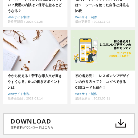
い？費用の内訳は？保守を怠るとど
は？ ツールを使った自作と外注を
うなる？
比較
Webサイト制作
Webサイト制作
最終更新日：2024.01.25
最終更新日：2023.11.02
今から使える！苦手な導入文が書き
初心者必見！ レスポンシブデザイ
やすくなる、6つの書き方ポイント
ンの作り方って？ コピペできる
とは
CSSコードも紹介！
Webサイト制作
Webサイト制作
最終更新日：2023.03.14
最終更新日：2023.05.11
DOWNLOAD
無料資料ダウンロードはこちら