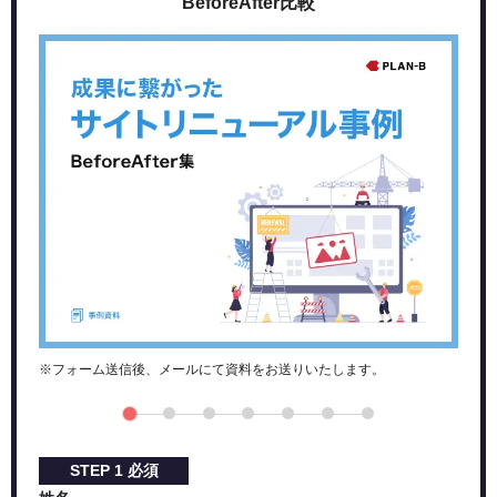
BeforeAfter比較
ターゲットユーザーの確認
制作イメージの共有
スケジュール確認
制作依頼側の確認リスト
社内の確認フロー、他事業部との連携
原稿準備、素材集め
見積もりに含まれる内容の確認
CMSの更新範囲
まとめ
※フォーム送信後、メールにて資料をお送りいたします。
STEP
1
必須