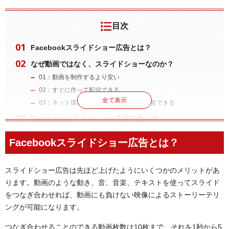
目次
Facebookスライドショー広告とは？
なぜ動画ではなく、スライドショーなのか？
01：動画を制作するより安い
02：すぐに作って配信できる
全て表示
03：ネット環境が遅くても同じように閲覧できる
Facebookスライドショー広告の作り方
まずは広告マネージャーを開きます
Facebookスライドショー広告とは？
広告セットを作成します
「新しい広告を作成」ページで、スライドショー形式を選択
スライドショー広告は先ほど上げたようにいくつかのメリットがあ
画像を入力したらアスペクト比（画像のバランス）を決めます
ります。動画のような動き、音、音楽、テキストを使ってスライド
スライドショー広告のコツ
をつなぎ合わせれば、動画にも負けない映像によるストーリーテリ
まとめ：一度は試して欲しいFacebook広告の機能
ングが可能になります。
つなぎ合わせることのできる動画枚数は10枚まで、それを1秒から5