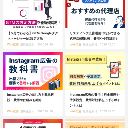
【５分でわかる】GTM(Googleタグ
リスティング広告運用代行ができる
マネージャー)の設定方法
代理店9選比較！費用や少額対応も
Web広告
最終更新日：2025.08.26
Web広告
最終更新日：2026.02.26
Instagram広告の出し方を簡単解
Instagram広告の費用！料金形態や
説！費用や仕組みも紹介
予算設定、費用対効果を上げるポイ
ントとは
Web広告
最終更新日：2025.08.26
Web広告
最終更新日：2025.08.26