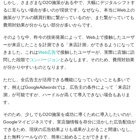
しかし、さまざまなO2O施策がある中で、大幅にデジタルシフトす
るに至らない場合が多いのが現状です。なぜなら、本当にWeb上の
施策がリアルの購買行動に繋がっているのか、また繋がっていても
費用対効果が分からない部分が多いからです。
そのような中、昨今の技術発展によって、Web上で接触したユーザ
ーが来店したことを計測できる「来店計測」ができるようになって
きました。これは
Web広告
で接触したユーザーが、実際に店舗に訪
問した段階で
コンバージョン
とみなします。そのため、費用対効果
が分かりやすいものとなります。
ただし、全広告主が活用できる機能になっていないことも多いで
す。例えばGoogleAdwordsでは、広告主の条件によって「来店計
測」が可能ですが、ハードルが高くて導入できない場合もありま
す。
そのため、少しでもO2O施策を成功に導くために導入したいのが、
Googleマイビジネスです。実店舗情報を存分に活かした広告配信が
できるため、現状の広告効果よりも成果が上がること間違いなし。
また無料ツールなので、簡単に始めることができます。