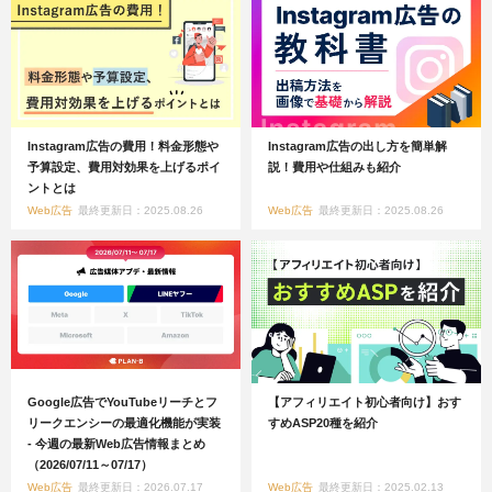
Instagram広告の費用！料金形態や
Instagram広告の出し方を簡単解
予算設定、費用対効果を上げるポイ
説！費用や仕組みも紹介
ントとは
Web広告
最終更新日：2025.08.26
Web広告
最終更新日：2025.08.26
Google広告でYouTubeリーチとフ
【アフィリエイト初心者向け】おす
リークエンシーの最適化機能が実装
すめASP20種を紹介
- 今週の最新Web広告情報まとめ
（2026/07/11～07/17）
Web広告
最終更新日：2026.07.17
Web広告
最終更新日：2025.02.13