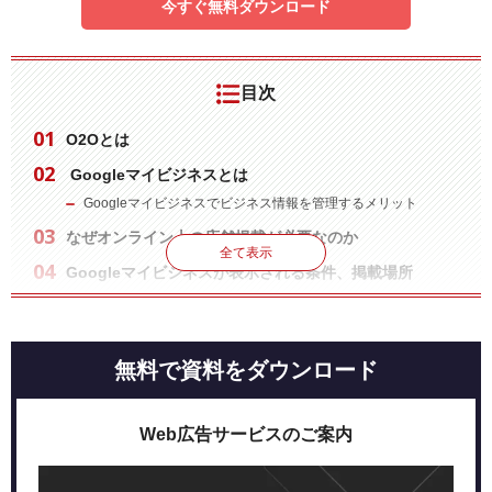
今すぐ無料ダウンロード
目次
O2Oとは
Googleマイビジネスとは
Googleマイビジネスでビジネス情報を管理するメリット
なぜオンライン上の店舗掲載が必要なのか
全て表示
Googleマイビジネスが表示される条件、掲載場所
ビジネス情報を充実させるための6つのステップ
STEP1：オーナー承認
STEP2：電話番号の入力
無料で資料をダウンロード
STEP3：Webサイトへのリンクを貼る
STEP4：営業時間を入力する
Web広告サービスのご案内
STEP5：写真を掲載する
STEP6：レビューの投稿を促す