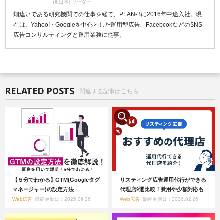
(西日本) リーダー
畑違いである研究機関での仕事を経て、PLAN-Bに2016年中途入社。現
在は、Yahoo!・Googleを中心とした運用型広告、FacebookなどのSNS
広告コンサルティングと運用業務に従事。
RELATED POSTS
関連する記事はこちら
【５分でわかる】GTM(Googleタグ
リスティング広告運用代行ができる
マネージャー)の設定方法
代理店9選比較！費用や少額対応も
Web広告
最終更新日：2025.08.26
Web広告
最終更新日：2026.02.26