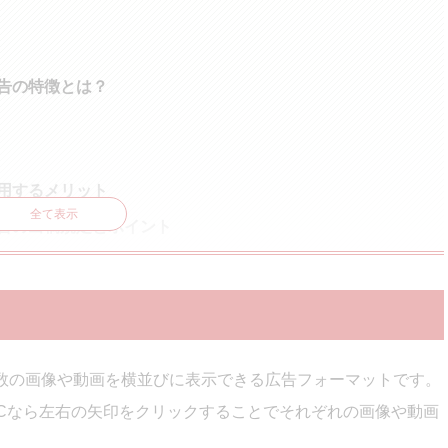
ル広告の特徴とは？
を活用するメリット
全て表示
ル広告の出稿規定とポイント
作成する方法
gram連携
と親和性の高い商材とは
数の画像や動画を横並びに表示できる広告フォーマットです。
Cなら左右の矢印をクリックすることでそれぞれの画像や動画