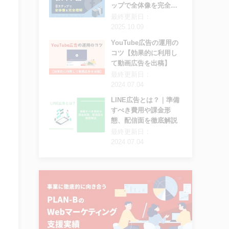
ップで全体像を完全理
解
最終更新日：
2025.10.09
YouTube広告の運用の
コツ【効果的に利用し
て動画広告を出稿】
最終更新日：
2024.07.04
LINE広告とは？｜準備
すべき費用や課金形
態、配信面を徹底解説
最終更新日：
2024.07.04