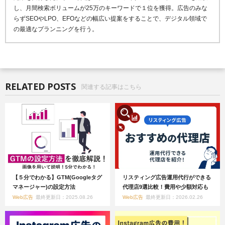
し、月間検索ボリュームが25万のキーワードで１位を獲得。広告のみな
らずSEOやLPO、EFOなどの幅広い提案をすることで、デジタル領域で
の最適なプランニングを行う。
RELATED POSTS
関連する記事はこちら
【５分でわかる】GTM(Googleタグ
リスティング広告運用代行ができる
マネージャー)の設定方法
代理店9選比較！費用や少額対応も
Web広告
最終更新日：2025.08.26
Web広告
最終更新日：2026.02.26