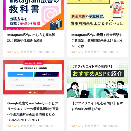
Instagram広告の出し方を簡単解
Instagram広告の費用！料金形態や
説！費用や仕組みも紹介
予算設定、費用対効果を上げるポイ
ントとは
Web広告
最終更新日：2025.08.26
Web広告
最終更新日：2025.08.26
Google広告でYouTubeリーチとフ
【アフィリエイト初心者向け】おす
リークエンシーの最適化機能が実装
すめASP20種を紹介
- 今週の最新Web広告情報まとめ
（2026/07/11～07/17）
Web広告
最終更新日：2026.07.17
Web広告
最終更新日：2025.02.13