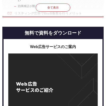
い
効果検証が難しい
全て表示
リスティング広告でBtoB集客を行うメリット
見込み客にピンポイントでアプローチできる
広告効果の検証ができる
即効性がある
無料で資料をダウンロード
リスティング広告以外のBtoB向け運用型広告
ディスプレイ広告
Web広告サービスのご案内
SNS広告
BtoB向けのリスティング広告の効果を高める5つのポイント
コンバージョンに近いキーワードで出稿する
MCV(マイクロコンバージョン)を設定する
配信設定をターゲットに合わせる
法人向けの広告であることを明記する
購買意欲の高い潜在層への訴求を意識する
広告代理店に依頼するのもおすすめ
広告代理店に依頼するメリット