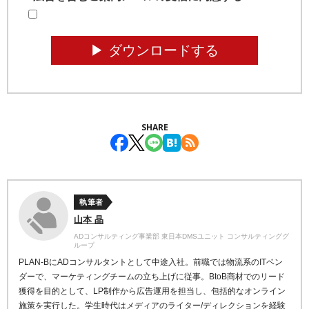
▶︎ ダウンロードする
SHARE
執筆者
山本 晶
ADコンサルティング事業部 東日本DMSユニット コンサルティンググ
ループ
PLAN-BにADコンサルタントとして中途入社。前職では物流系のITベン
ダーで、マーケティングチームの立ち上げに従事。BtoB商材でのリード
獲得を目的として、LP制作から広告運用を担当し、包括的なオンライン
施策を実行した。学生時代はメディアのライター/ディレクションを経験