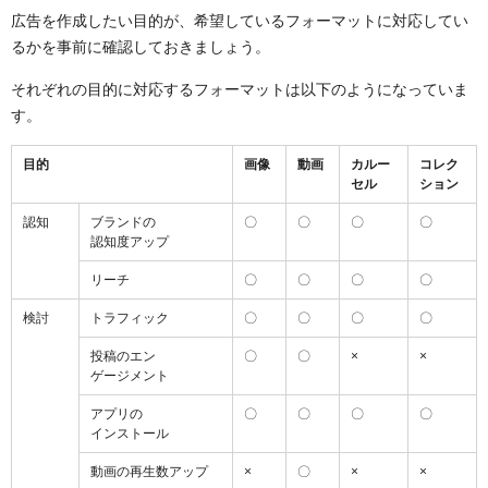
広告を作成したい目的が、希望しているフォーマットに対応してい
るかを事前に確認しておきましょう。
それぞれの目的に対応するフォーマットは以下のようになっていま
す。
目的
画像
動画
カルー
コレク
セル
ション
認知
ブランドの
〇
〇
〇
〇
認知度アップ
リーチ
〇
〇
〇
〇
検討
トラフィック
〇
〇
〇
〇
投稿のエン
〇
〇
×
×
ゲージメント
アプリの
〇
〇
〇
〇
インストール
動画の再生数アップ
×
〇
×
×