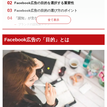
Facebook広告の目的を選択する重要性
Facebook広告の目的の選び方のポイント
「認知」が主な目的
全て表示
ブランドの認知度アップ
リーチ
「検討」が主な目的
Facebook広告の「目的」とは
トラフィック
投稿のエンゲージメント
アプリのインストール
動画の再生数アップ
リード獲得
メッセージ
「コンバージョン」が主な目的
コンバージョン
カタログ販売
来店数の増加
Facebook広告の目的別に選択できるフォーマット