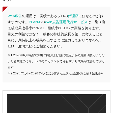
Web広告
の運用は、実績のあるプロの
代理店
に任せるのがお
すすめです。
PLAN-B
の
Web広告運用代行サービス
は、乗り換
え後成果改善率89%
、継続率86％
の実績を誇ります。
※1
※2
目先の利益ではなく、顧客の持続的成長を第一に考えるとと
もに、期待以上の成果を出すことに注力しておりますので、
ぜひ一度お気軽にご相談ください。
※1 2026年6月時点で算出 内製および他代理店からのお乗り換えいただ
いた企業様のうち、89％のアカウントで移管前より成果が改善しており
ます
※2 2025年1月～2026年4月にご契約いただいた企業様における継続率