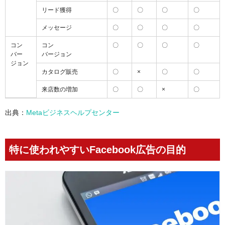
リード獲得
〇
〇
〇
〇
メッセージ
〇
〇
〇
〇
コン
コン
〇
〇
〇
〇
バー
バージョン
ジョン
カタログ販売
〇
×
〇
〇
来店数の増加
〇
〇
×
〇
出典：
Metaビジネスヘルプセンター
特に使われやすいFacebook広告の目的