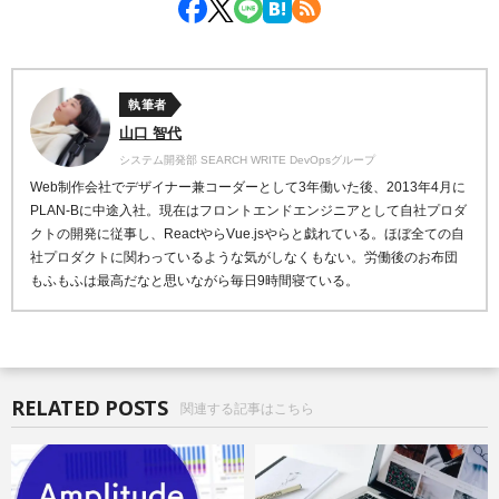
執筆者
山口 智代
システム開発部 SEARCH WRITE DevOpsグループ
Web制作会社でデザイナー兼コーダーとして3年働いた後、2013年4月に
PLAN-Bに中途入社。現在はフロントエンドエンジニアとして自社プロダ
クトの開発に従事し、ReactやらVue.jsやらと戯れている。ほぼ全ての自
社プロダクトに関わっているような気がしなくもない。労働後のお布団
もふもふは最高だなと思いながら毎日9時間寝ている。
RELATED POSTS
関連する記事はこちら