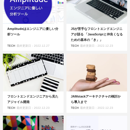
Amplitudeはエンジニアに優しい分
JSが苦手なフロントエンドエンジニ
析ツール
アが語る 「JavaScriptと仲良くなる
ための基本の「き」」
TECH
最終更新日：2022.12.27
TECH
最終更新日：2022.12.23
フロントエンドエンジニアから見た
JAMstackアーキテクチャの検討か
アジャイル開発
ら導入まで
TECH
最終更新日：2022.12.23
TECH
最終更新日：2022.12.23