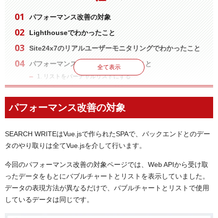
パフォーマンス改善の対象
Lighthouseでわかったこと
Site24x7のリアルユーザーモニタリングでわかったこと
パフォーマンス改善のために行ったこと
全て表示
1. リストをバーチャルリストにする
2. SVGのバブルチャートを一部Canvasにする
パフォーマンス改善の結果
パフォーマンス改善の対象
まとめ
SEARCH WRITEはVue.jsで作られたSPAで、バックエンドとのデー
タのやり取りは全てVue.jsを介して行います。
今回のパフォーマンス改善の対象ページでは、Web APIから受け取
ったデータをもとにバブルチャートとリストを表示していました。
データの表現方法が異なるだけで、バブルチャートとリストで使用
しているデータは同じです。