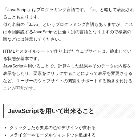
DOMで文字列を取得するHTMLの見本
「JavaScript」はプログラミング言語です。「js」と略して表記され
JavaScriptの便利なライブラリ「jQuery」とはなにか？
ることもあります。
jQueryの使い方
似た名前の「Java」というプログラミング言語もありますが、これ
jQueryを使用するメリット – 記述の短縮
は今回解説するJavaScriptとは全く別の言語となりますので検索の
jQueryを使用するメリット – アニメーションの作成
際などには注意してください。
jQueryを使用するメリット – Ajaxのデータ読み込み
HTMLとスタイルシートで作り上げたウェブサイトは、静止してい
「JavaScriptと仲良くなるための基本の「き」」まとめ
る状態が基本です。
JavaScriptを用いることで、計算をした結果やそのデータの内容を
表示をしたり、要素をクリックすることによって表示を変更させる
など、ユーザーのウェブサイトの閲覧をサポートする動きを付ける
ことが可能です。
JavaScriptを用いて出来ること
クリックしたら要素の色やデザインが変わる
スライダーやモーダルウィンドウを追加する