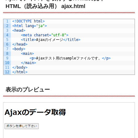
HTML（読み込み用） ajax.html
1
<
!
DOCTYPE 
html
>
2
<
html 
lang
=
"ja"
>
3
<
head
>
4
<
meta 
charset
=
"utf-8"
>
5
<
title
>
Ajax
のイメージ
<
/
title
>
6
<
/
head
>
7
<
body
>
8
<
main
>
9
<
p
>
Ajax
テスト用の
sample
ファイルです。
<
/
p
>
10
<
/
main
>
11
<
/
body
>
12
<
/
html
>
表示のプレビュー