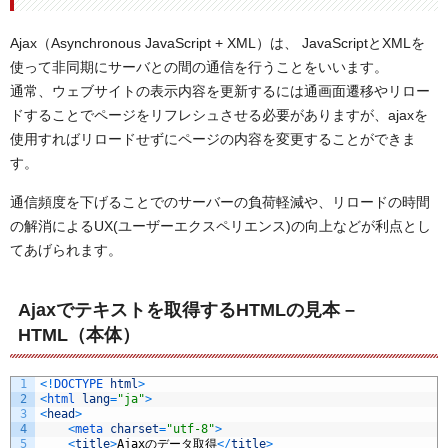
Ajax（Asynchronous JavaScript + XML）は、 JavaScriptとXMLを
使って非同期にサーバとの間の通信を行うことをいいます。
通常、ウェブサイトの表示内容を更新するには通画面遷移やリロー
ドすることでページをリフレシュさせる必要がありますが、ajaxを
使用すればリロードせずにページの内容を変更することができま
す。
通信頻度を下げることでのサーバーの負荷軽減や、リロードの時間
の解消によるUX(ユーザーエクスペリエンス)の向上などが利点とし
てあげられます。
Ajaxでテキストを取得するHTMLの見本 –
HTML（本体）
1
<
!
DOCTYPE 
html
>
2
<
html 
lang
=
"ja"
>
3
<
head
>
4
<
meta 
charset
=
"utf-8"
>
5
<
title
>
Ajax
のデータ取得
<
/
title
>