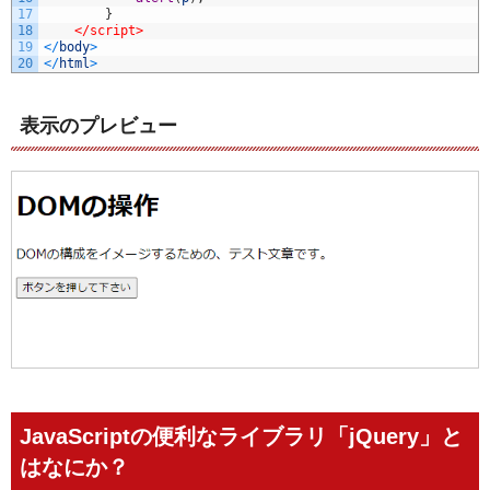
17
}
18
</script>
19
<
/
body
>
20
<
/
html
>
表示のプレビュー
JavaScriptの便利なライブラリ「jQuery」と
はなにか？