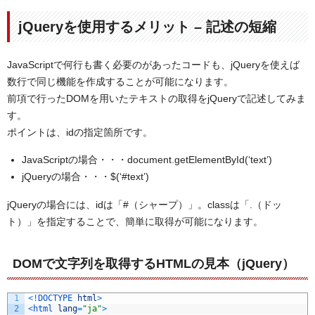
jQueryを使用するメリット – 記述の短縮
JavaScriptで何行も書く必要のがあったコードも、jQueryを使えば
数行で同じ機能を作成することが可能になります。
前項で行ったDOMを用いたテキストの取得をjQueryで記述してみま
す。
ポイントは、idの指定箇所です。
JavaScriptの場合・・・document.getElementById(‘text’)
jQueryの場合・・・$(‘#text’)
jQueryの場合には、idは「#（シャープ）」。classは「.（ドッ
ト）」を指定することで、簡単に取得が可能になります。
DOMで文字列を取得するHTMLの見本（jQuery）
1
<
!
DOCTYPE 
html
>
2
<
html 
lang
=
"ja"
>