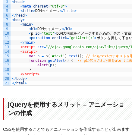
3
<
head
>
4
<
meta 
charset
=
"utf-8"
>
5
<
title
>
DOM
のイメージ
<
/
title
>
6
<
/
head
>
7
<
body
>
8
<
main
>
9
<
h1
>
DOM
のイメージ
<
/
h1
>
10
<
p
id
=
"text"
>
DOM
の構成をイメージするための、テスト文章で
11
<
p
>
<
button 
onclick
=
"getAlert()"
>
ボタンを押して下さい
<
12
<
/
main
>
13
<script 
src
=
"//ajax.googleapis.com/ajax/libs/jquery/1.
14
<script>
15
var
p
=
$
(
'#text'
)
.
text
(
)
;
// id名textのテキストを取
16
function
getAlert
(
)
{
// pに代入された値をalertに表
17
alert
(
p
)
;
18
}
19
</script>
20
<
/
body
>
21
<
/
html
>
jQueryを使用するメリット – アニメーショ
ンの作成
CSSを使用することでもアニメーションを作成することが出来ます