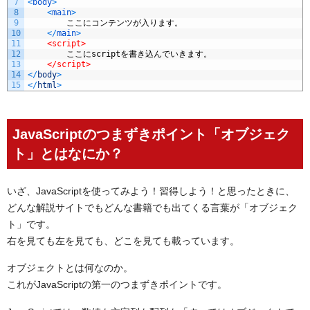
7
<
body
>
8
<
main
>
9
ここにコンテンツが入ります。
10
<
/
main
>
11
<script>
12
ここに
script
を書き込んでいきます。
13
</script>
14
<
/
body
>
15
<
/
html
>
JavaScriptのつまずきポイント「オブジェク
ト」とはなにか？
いざ、JavaScriptを使ってみよう！習得しよう！と思ったときに、
どんな解説サイトでもどんな書籍でも出てくる言葉が「オブジェク
ト」です。
右を見ても左を見ても、どこを見ても載っています。
オブジェクトとは何なのか。
これがJavaScriptの第一のつまずきポイントです。