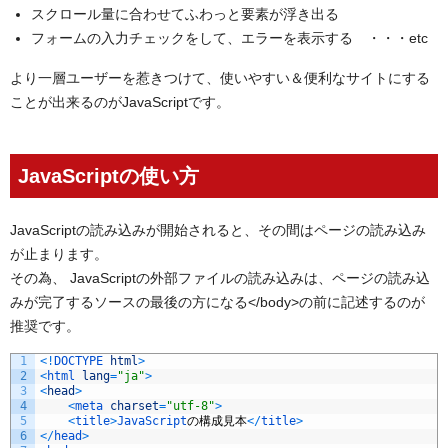
スクロール量に合わせてふわっと要素が浮き出る
フォームの入力チェックをして、エラーを表示する ・・・etc
より一層ユーザーを惹きつけて、使いやすい＆便利なサイトにする
ことが出来るのがJavaScriptです。
JavaScriptの使い方
JavaScriptの読み込みが開始されると、その間はページの読み込み
が止まります。
その為、 JavaScriptの外部ファイルの読み込みは、ページの読み込
みが完了するソースの最後の方になる</body>の前に記述するのが
推奨です。
1
<
!
DOCTYPE 
html
>
2
<
html 
lang
=
"ja"
>
3
<
head
>
4
<
meta 
charset
=
"utf-8"
>
5
<
title
>
JavaScript
の構成見本
<
/
title
>
6
<
/
head
>