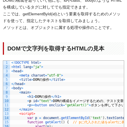
DOMの構成を追っていく他にも、idやclass、 bodyのような HTML
を構成しているタグに対してでも指定できます。
ここでは、getElementById(id)という要素を取得するためのメソッ
ドを使って、指定したテキストを取得してみましょう。
メソッドとは、オブジェクトに属する処理や操作のことです。
DOMで文字列を取得するHTMLの見本
1
<
!
DOCTYPE 
html
>
2
<
html 
lang
=
"ja"
>
3
<
head
>
4
<
meta 
charset
=
"utf-8"
>
5
<
title
>
DOM
の操作
<
/
title
>
6
<
/
head
>
7
<
body
>
8
<
main
>
9
<
h1
>
DOM
の操作
<
/
h1
>
10
<
p
id
=
"text"
>
DOM
の構成をイメージするための、テスト文章で
11
<
p
>
<
button 
onclick
=
"getAlert()"
>
ボタンを押して下さい
<
12
<
/
main
>
13
<script>
14
var
p
=
document
.
getElementById
(
'text'
)
.
textConten
15
function
getAlert
(
)
{
// pに代入された値をalertに表
16
alert
(
p
)
;