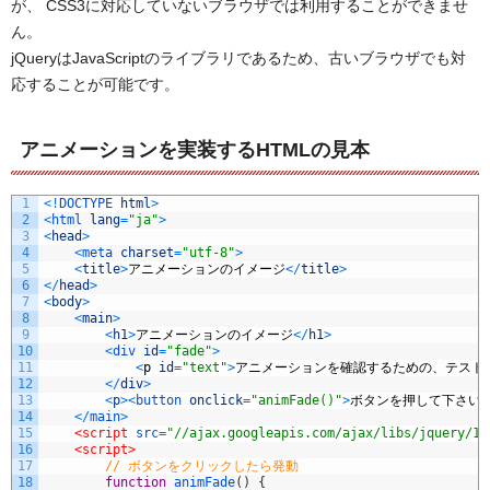
が、 CSS3に対応していないブラウザでは利用することができませ
ん。
jQueryはJavaScriptのライブラリであるため、古いブラウザでも対
応することが可能です。
アニメーションを実装するHTMLの見本
1
<
!
DOCTYPE 
html
>
2
<
html 
lang
=
"ja"
>
3
<
head
>
4
<
meta 
charset
=
"utf-8"
>
5
<
title
>
アニメーションのイメージ
<
/
title
>
6
<
/
head
>
7
<
body
>
8
<
main
>
9
<
h1
>
アニメーションのイメージ
<
/
h1
>
10
<
div 
id
=
"fade"
>
11
<
p
id
=
"text"
>
アニメーションを確認するための、テスト
12
<
/
div
>
13
<
p
>
<
button 
onclick
=
"animFade()"
>
ボタンを押して下さい
<
14
<
/
main
>
15
<script 
src
=
"//ajax.googleapis.com/ajax/libs/jquery/1.
16
<script>
17
// ボタンをクリックしたら発動 
18
function
animFade
(
)
{