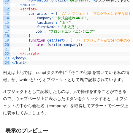
10
<
p
>
<
button 
onclick
=
"getAlert()"
>
ボタンを押して下さい
<
11
<
/
main
>
12
<script>
13
var
writer
=
{
// オブジェクト、プログラムに必要な情報
14
company
:
"株式会社PLAN-B"
,
15
lastName
:
"山下"
,
16
firstName
:
"由依乃"
,
17
Job
:
"フロントエンドエンジニア"
18
}
19
function
getAlert
(
)
{
// オブジェクトwriterの中のco
20
alert
(
writer
.
company
)
;
21
}
22
</script>
23
<
/
body
>
24
<
/
html
>
例えば上記では、scriptタグの中に「今この記事を書いている私の情
報」が、writerというオブジェクトとして塊で記載されています。
オブジェクトとして記載したものは、jsで操作をすることができる
ので、ウェブページ上に表示したボタンをクリックすると、オブジ
ェクトの中から会社名（company）を取得してアラートでページ上
に表示してみましょう。
表示のプレビュー