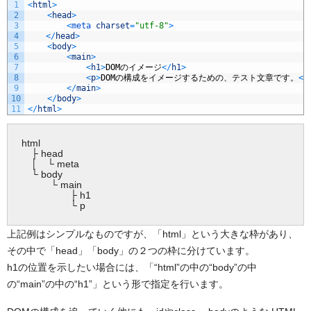
1
<
html
>
2
<
head
>
3
<
meta 
charset
=
"utf-8"
>
4
<
/
head
>
5
<
body
>
6
<
main
>
7
<
h1
>
DOM
のイメージ
<
/
h1
>
8
<
p
>
DOM
の構成をイメージするための、テスト文章です。
<
/
9
<
/
main
>
10
<
/
body
>
11
<
/
html
>
html
├ head
│ └ meta
└ body
└ main
├ h1
└ p
上記例はシンプルなものですが、「html」という大きな枠があり、
その中で「head」「body」の２つの枠に分けています。
h1の位置を示したい場合には、「“html”の中の“body”の中
の“main”の中の“h1”」という形で指定を行います。