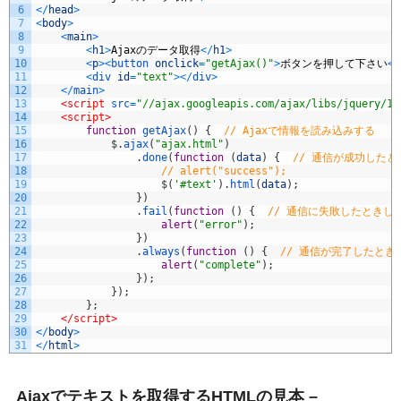
6
<
/
head
>
7
<
body
>
8
<
main
>
9
<
h1
>
Ajax
のデータ取得
<
/
h1
>
10
<
p
>
<
button 
onclick
=
"getAjax()"
>
ボタンを押して下さい
<
/
11
<
div 
id
=
"text"
>
<
/
div
>
12
<
/
main
>
13
<script 
src
=
"//ajax.googleapis.com/ajax/libs/jquery/1.
14
<script>
15
function
getAjax
(
)
{
// Ajaxで情報を読み込みする 
16
$
.
ajax
(
"ajax.html"
)
17
.
done
(
function
(
data
)
{
// 通信が成功したと
18
// alert("success"); 
19
$
(
'#text'
)
.
html
(
data
)
;
20
}
)
21
.
fail
(
function
(
)
{
// 通信に失敗したときし
22
alert
(
"error"
)
;
23
}
)
24
.
always
(
function
(
)
{
// 通信が完了したとき
25
alert
(
"complete"
)
;
26
}
)
;
27
}
)
;
28
}
;
29
</script>
30
<
/
body
>
31
<
/
html
>
Ajaxでテキストを取得するHTMLの見本 –