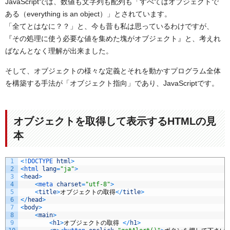
JavaScriptでは、数値も文字列も配列も「すべてはオブジェクトで
ある（everything is an object）」とされています。
「全てとはなに？？」と、今も昔も私は思っているわけですが、
『その処理に使う必要な値を集めた塊がオブジェクト』と、考えれ
ばなんとなく理解が出来ました。
そして、オブジェクトの様々な定義とそれを動かすプログラム全体
を構築する手法が「オブジェクト指向」であり、JavaScriptです。
オブジェクトを取得して表示するHTMLの見
本
1
<
!
DOCTYPE 
html
>
2
<
html 
lang
=
"ja"
>
3
<
head
>
4
<
meta 
charset
=
"utf-8"
>
5
<
title
>
オブジェクトの取得
<
/
title
>
6
<
/
head
>
7
<
body
>
8
<
main
>
9
<
h1
>
オブジェクトの取得
<
/
h1
>