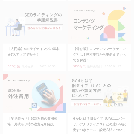
【入門編】seoライティングの基本
【保存版】コンテンツマーケティン
を7ステップで習得！
グとは？基本事項から事例まですべ
てを解説！
SEO対策
最終更新日：2023.10.30
SEO対策
最終更新日：2026.04.17
【早見表あり】SEO対策の費用相
GA4とは？旧タイプ（UA/ユニバー
場・見積もり時の注意点を解説
サルアナリティクス）との違いや設
定すべきケース・設定方法について