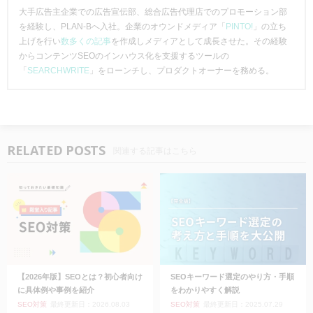
大手広告主企業での広告宣伝部、総合広告代理店でのプロモーション部
を経験し、PLAN-Bへ入社。企業のオウンドメディア「
PINTO!
」の立ち
上げを行い
数多くの記事
を作成しメディアとして成長させた。その経験
からコンテンツSEOのインハウス化を支援するツールの
「
SEARCHWRITE
」をローンチし、プロダクトオーナーを務める。
RELATED POSTS
関連する記事はこちら
【2026年版】SEOとは？初心者向け
SEOキーワード選定のやり方・手順
に具体例や事例を紹介
をわかりやすく解説
SEO対策
最終更新日：2026.08.03
SEO対策
最終更新日：2025.07.29