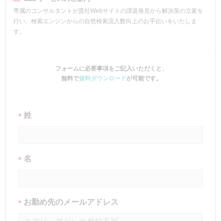
専属のコンサルタントが貴社Webサイトの課題発見から解決策の立案を
行い、検索エンジンからの自然検索流入数向上のお手伝いをいたしま
す。
フォームに必要事項をご記入いただくと、
無料で
資料ダウンロード
が可能です。
姓
*
名
*
お勤め先のメールアドレス
*