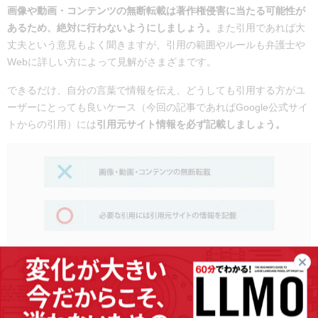
画像や動画・コンテンツの無断転載は著作権侵害に当たる可能性が
あるため、絶対に行わないようにしましょう。
また引用であれば大
丈夫という意見もよく聞きますが、引用の範囲やルールも弁護士や
Webに詳しい方によって見解がさまざまです。
できるだけ、自分の言葉で情報を伝え、どうしても引用する方がユ
ーザーにとっても良いケース（今回の記事であればGoogle公式サイ
トからの引用）には
引用元サイト情報を必ず記載しましょう。
オリジナリティがなくなりやすい