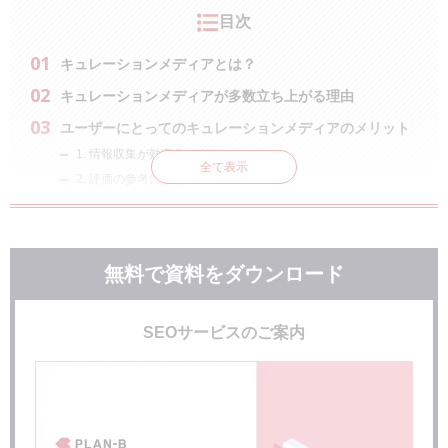
目次
キュレーションメディアとは？
キュレーションメディアが多数立ち上がる理由
ユーザーにとってのキュレーションメディアのメリット
1. 情報収集が効率化できる
全て表示
2. 評価の参考になる
キュレーションメディア実際に起こった問題・事件
WELQなどDeNAの10媒体
マイナビウーマン
無料で資料をダウンロード
ヘルスケア大学
キュレーションメディアなどに対してGoogleがアップデ
SEOサービスのご案内
ート対応
キュレーションメディアの問題点
無断転載は著作権侵害にあたる可能性がある！引用の範囲を確
認する
オリジナリティがなくなりやすい