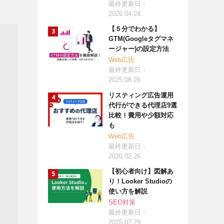
最終更新日：
2026.04.24
【５分でわかる】
GTM(Googleタグマネ
ージャー)の設定方法
Web広告
最終更新日：
2025.08.26
リスティング広告運用
代行ができる代理店9選
比較！費用や少額対応
も
Web広告
最終更新日：
2026.02.26
【初心者向け】図解あ
り！Looker Studioの
使い方を解説
SEO対策
最終更新日：
2025.07.29