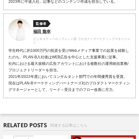
2023年に中途入社。記事などのコンテンツ作成を担当している。
監修者
福田 龍幸
ビジネスディベロップメント部 プロダクトマーケティングマネージャ
ー
学生時代に約1000万円の投資を受けWebメディア事業での起業を経験し
たのち、PLAN-B入社後はWEB広告を中心とした支援事業に従事。
社内における最大規模の広告アカウントにおける複数社の運用統括業務/
プロジェクトリーダーを担当。
2021年/2022年度においてコンサルタント部門での年間優秀賞を受賞。
現在はPLAN-Bマーケティングパートナーズ社のプロダクトマーケティン
グマネージャーとして、リード～受注までのフロー改善に尽力。
RELATED POSTS
関連する記事はこちら