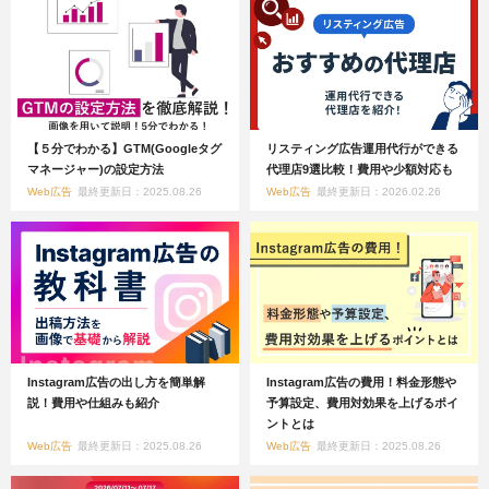
【５分でわかる】GTM(Googleタグ
リスティング広告運用代行ができる
マネージャー)の設定方法
代理店9選比較！費用や少額対応も
Web広告
最終更新日：2025.08.26
Web広告
最終更新日：2026.02.26
Instagram広告の出し方を簡単解
Instagram広告の費用！料金形態や
説！費用や仕組みも紹介
予算設定、費用対効果を上げるポイ
ントとは
Web広告
最終更新日：2025.08.26
Web広告
最終更新日：2025.08.26