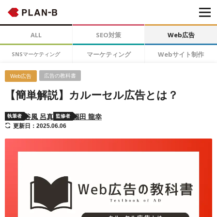
ALL
SEO対策
Web広告
マーケティング
Webサイト制作
SNSマーケティング
広告の教科書
Web広告
【簡単解説】カルーセル広告とは？
谷風 呂真
福田 龍幸
執筆者
監修者
更新日：2025.06.06