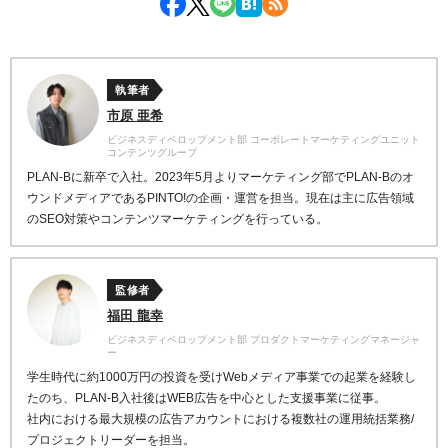
執筆者
市原 亜希
ビジネスディベロップメント部 コーポレートマーケティングユニット
コンテンツグループ
PLAN-Bに新卒で入社。2023年5月よりマーケティング部でPLAN-Bのオ
ウンドメディアであるPINTO!の企画・運営を担当。現在は主に広告領域
のSEO対策やコンテンツマーケティングを行っている。
監修者
福田 龍幸
ビジネスディベロップメント部 プロダクトマーケティングマネージャ
ー
学生時代に約1000万円の投資を受けWebメディア事業での起業を経験し
たのち、PLAN-B入社後はWEB広告を中心とした支援事業に従事。
社内における最大規模の広告アカウントにおける複数社の運用統括業務/
プロジェクトリーダーを担当。