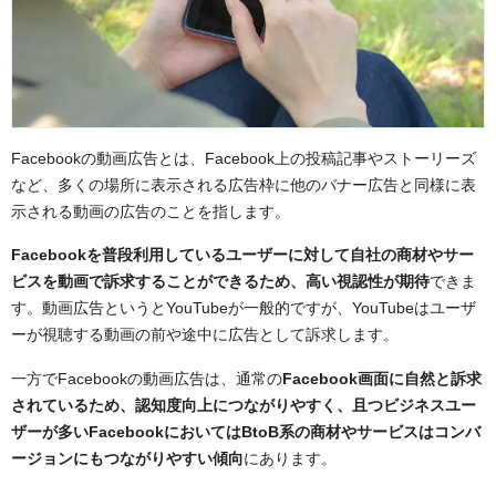
アテンションに気をつけ3秒でユーザーの心を掴む
字幕を用意する
ストーリーを意識する
最後にアクションを促す訴求を盛り込む
まとめ：Facebook動画広告を活用しよう
Facebookの動画広告とは、Facebook上の投稿記事やストーリーズ
など、多くの場所に表示される広告枠に他のバナー広告と同様に表
示される動画の広告のことを指します。
Facebookを普段利用しているユーザーに対して自社の商材やサー
ビスを動画で訴求することができるため、高い視認性が期待
できま
す。動画広告というとYouTubeが一般的ですが、YouTubeはユーザ
ーが視聴する動画の前や途中に広告として訴求します。
一方でFacebookの動画広告は、通常の
Facebook画面に自然と訴求
されているため、認知度向上につながりやすく、且つビジネスユー
ザーが多いFacebookにおいてはBtoB系の商材やサービスはコンバ
ージョンにもつながりやすい傾向
にあります。