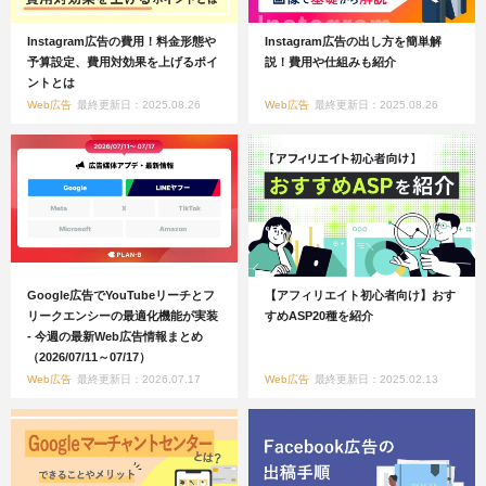
Instagram広告の費用！料金形態や
Instagram広告の出し方を簡単解
予算設定、費用対効果を上げるポイ
説！費用や仕組みも紹介
ントとは
Web広告
最終更新日：2025.08.26
Web広告
最終更新日：2025.08.26
Google広告でYouTubeリーチとフ
【アフィリエイト初心者向け】おす
リークエンシーの最適化機能が実装
すめASP20種を紹介
- 今週の最新Web広告情報まとめ
（2026/07/11～07/17）
Web広告
最終更新日：2026.07.17
Web広告
最終更新日：2025.02.13