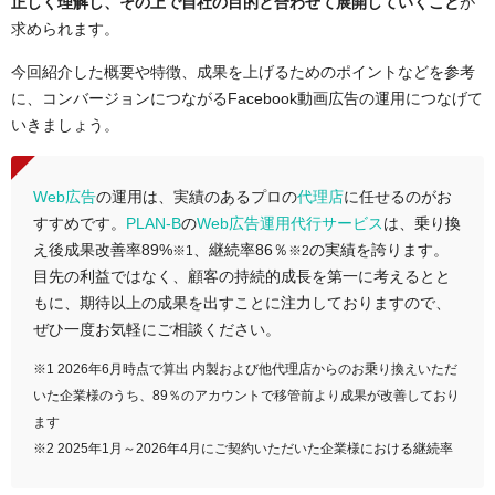
正しく理解し、その上で自社の目的と合わせて展開していくこと
が
求められます。
今回紹介した概要や特徴、成果を上げるためのポイントなどを参考
に、コンバージョンにつながるFacebook動画広告の運用につなげて
いきましょう。
Web広告
の運用は、実績のあるプロの
代理店
に任せるのがお
すすめです。
PLAN-B
の
Web広告運用代行サービス
は、乗り換
え後成果改善率89%
、継続率86％
の実績を誇ります。
※1
※2
目先の利益ではなく、顧客の持続的成長を第一に考えるとと
もに、期待以上の成果を出すことに注力しておりますので、
ぜひ一度お気軽にご相談ください。
※1 2026年6月時点で算出 内製および他代理店からのお乗り換えいただ
いた企業様のうち、89％のアカウントで移管前より成果が改善しており
ます
※2 2025年1月～2026年4月にご契約いただいた企業様における継続率