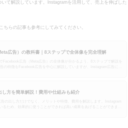
について解説しています。Instagramを活用して、売上を伸ばした
ついてはこちらの記事も参考にしてみてください。
告（Meta広告）の教科書｜8ステップで全体像を完全理解
Facebook広告（Meta広告）の全体像が分かるよう、8ステップで解説を
告の特徴をFacebook広告を中心に解説していますが、Instagram広告につ
広告の出し方を簡単解説！費用や仕組みも紹介
am広告の出し方だけでなく、メリットや特徴、費用を解説します。Instagram
いるため、効果的に使うことができれば高い成果をあげることができま
を全画像付き…