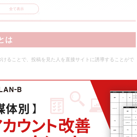
全て表示
ネスアカウントに移行する
bookページとリンクさせる
設orビジネスマネージャでカタログ作成
能とは
録
能の審査を申し込む
ジ紐づけることで、投稿を見た人を直接サイトに誘導することがで
ングタグを追加する