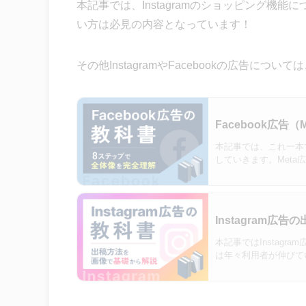
本記事では、Instagramのショッピング機能
い方は必見の内容となっています！
その他InstagramやFacebookの広告に
Facebook広
本記事では、これ一本で
していきます。Meta広
いて知りたい方に…
Instagram
本記事ではInstagr
は年々利用者が伸びて
す。具体的な出稿手順