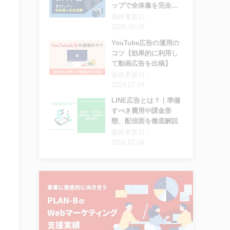
ップで全体像を完全理
解
最終更新日：
2025.10.09
YouTube広告の運用の
コツ【効果的に利用し
て動画広告を出稿】
最終更新日：
2024.07.04
LINE広告とは？｜準備
すべき費用や課金形
態、配信面を徹底解説
最終更新日：
2024.07.04