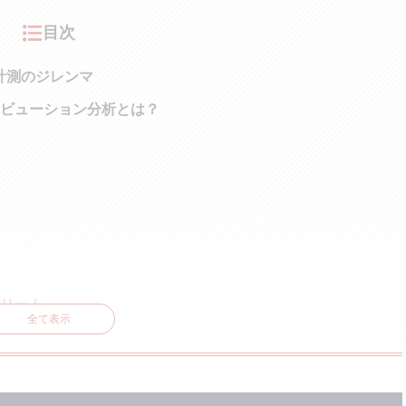
目次
計測のジレンマ
リビューション分析とは？
リット
全て表示
れる
が行える