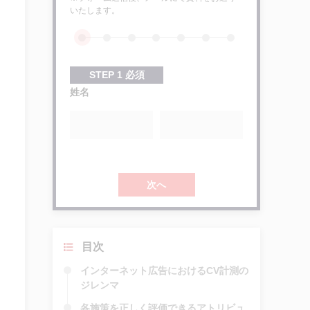
いたします。
STEP
1
必須
姓名
次へ
目次
インターネット広告におけるCV計測の
ジレンマ
各施策を正しく評価できるアトリビュ