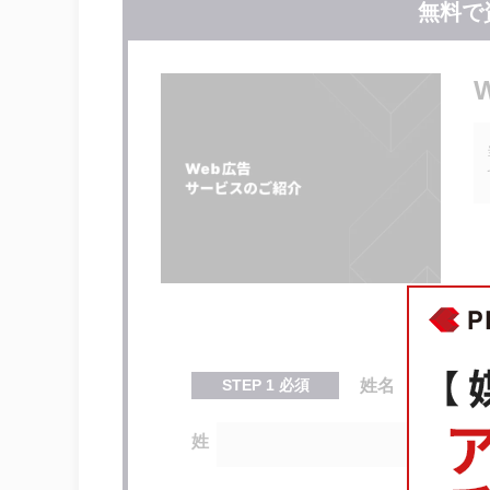
無料で
アメリカではもう当たり前！アト
まとめ
STEP
1
必須
姓名
姓