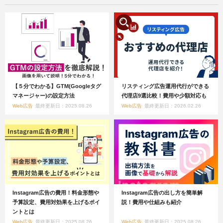
【５分でわかる】GTM(Googleタグ
リスティング広告運用代行ができる
マネージャー)の設定方法
代理店9選比較！費用や少額対応も
Web広告
最終更新日：2025.08.26
Web広告
最終更新日：2026.02.26
Instagram広告の費用！料金形態や
Instagram広告の出し方を簡単解
予算設定、費用対効果を上げるポイ
説！費用や仕組みも紹介
ントとは
Web広告
最終更新日：2025.08.26
Web広告
最終更新日：2025.08.26