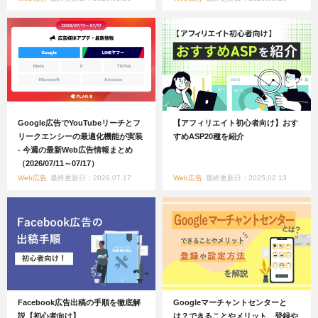
Google広告でYouTubeリーチとフ
【アフィリエイト初心者向け】おす
リークエンシーの最適化機能が実装
すめASP20種を紹介
- 今週の最新Web広告情報まとめ
（2026/07/11～07/17）
Web広告
最終更新日：2026.07.17
Web広告
最終更新日：2025.02.13
Facebook広告出稿の手順を徹底解
Googleマーチャントセンターと
説【初心者向け】
は？できることやメリット、登録や