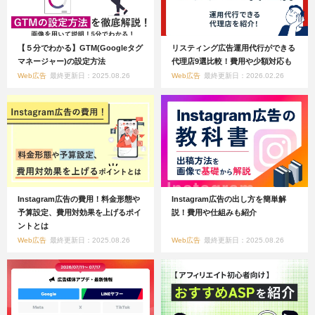
【５分でわかる】GTM(Googleタグ
リスティング広告運用代行ができる
マネージャー)の設定方法
代理店9選比較！費用や少額対応も
Web広告
最終更新日：2025.08.26
Web広告
最終更新日：2026.02.26
Instagram広告の費用！料金形態や
Instagram広告の出し方を簡単解
予算設定、費用対効果を上げるポイ
説！費用や仕組みも紹介
ントとは
Web広告
最終更新日：2025.08.26
Web広告
最終更新日：2025.08.26