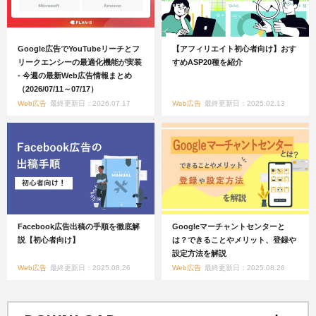
Google広告でYouTubeリーチとフ
【アフィリエイト初心者向け】おす
リークエンシーの最適化機能が実装
すめASP20種を紹介
- 今週の最新Web広告情報まとめ
（2026/07/11～07/17）
Web広告
最終更新日：2026.07.17
Web広告
最終更新日：2025.02.13
Facebook広告出稿の手順を徹底解
Googleマーチャントセンターと
説【初心者向け】
は？できることやメリット、登録や
設定方法を解説
Web広告
最終更新日：2025.08.26
Web広告
最終更新日：2025.08.26