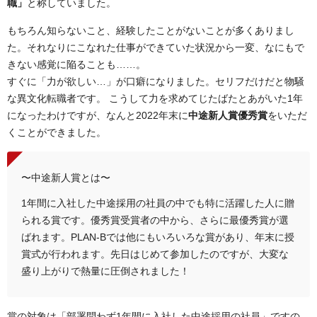
職」
と称していました。
もちろん知らないこと、経験したことがないことが多くありまし
た。それなりにこなれた仕事ができていた状況から一変、なにもで
きない感覚に陥ることも……。
すぐに「力が欲しい…」が口癖になりました。セリフだけだと物騒
な異文化転職者です。 こうして力を求めてじたばたとあがいた1年
になったわけですが、なんと2022年末に
中途新人賞優秀賞
をいただ
くことができました。
〜中途新人賞とは〜
1年間に入社した中途採用の社員の中でも特に活躍した人に贈
られる賞です。優秀賞受賞者の中から、さらに最優秀賞が選
ばれます。PLAN-Bでは他にもいろいろな賞があり、年末に授
賞式が行われます。先日はじめて参加したのですが、大変な
盛り上がりで熱量に圧倒されました！
賞の対象は「部署問わず1年間に入社した中途採用の社員」ですの