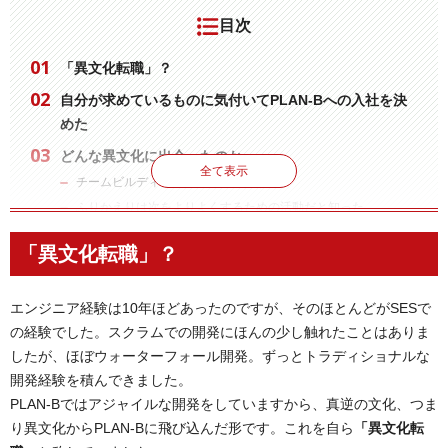
目次
「異文化転職」？
自分が求めているものに気付いてPLAN-Bへの入社を決
めた
どんな異文化に出会ったのか
全て表示
チームビルディングの効果を実感する
ふりかえりは次をよりよくするための活動だと知った
全員がお客さまのことを考えている
「異文化転職」？
1年間で得たもの
変わるための勇気
エンジニア経験は10年ほどあったのですが、そのほとんどがSESで
さいごに
の経験でした。スクラムでの開発にほんの少し触れたことはありま
したが、ほぼウォーターフォール開発。ずっとトラディショナルな
開発経験を積んできました。
PLAN-Bではアジャイルな開発をしていますから、真逆の文化、つま
り異文化からPLAN-Bに飛び込んだ形です。これを自ら
「異文化転