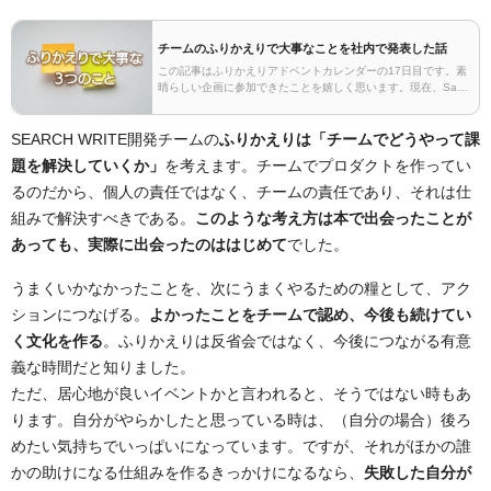
チームのふりかえりで大事なことを社内で発表した話
この記事はふりかえりアドベントカレンダーの17日目です。素
晴らしい企画に参加できたことを嬉しく思います。現在、SaaS
などの社内プロダクト開発でバックエンドを担当しています。
好きな言葉は「最高のプロダクトは最高のチーム…
SEARCH WRITE開発チームの
ふりかえりは「チームでどうやって課
題を解決していくか」
を考えます。チームでプロダクトを作ってい
るのだから、個人の責任ではなく、チームの責任であり、それは仕
組みで解決すべきである。
このような考え方は本で出会ったことが
あっても、実際に出会ったのははじめて
でした。
うまくいかなかったことを、次にうまくやるための糧として、アク
ションにつなげる。
よかったことをチームで認め、今後も続けてい
く文化を作る
。ふりかえりは反省会ではなく、今後につながる有意
義な時間だと知りました。
ただ、居心地が良いイベントかと言われると、そうではない時もあ
ります。自分がやらかしたと思っている時は、（自分の場合）後ろ
めたい気持ちでいっぱいになっています。ですが、それがほかの誰
かの助けになる仕組みを作るきっかけになるなら、
失敗した自分が