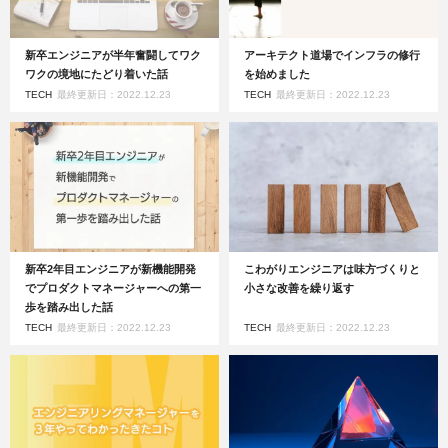
新卒エンジニアが半年奮闘してワク
アーキテクト道場でインフラの修行
ワクの境地にたどり着いた話
を始めました
TECH
最終更新日：2022.12.23
TECH
最終更新日：2022.12.23
新卒2年目エンジニアが新機能開発
こわがりエンジニアは味方づくりと
でプロダクトマネージャーへの第一
小さな改善を繰り返す
歩を踏み出した話
TECH
最終更新日：2022.12.23
TECH
最終更新日：2022.12.23