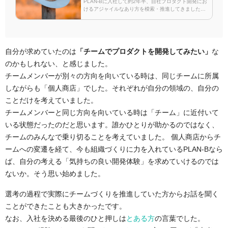
PLAN-Bに入社して約2年半、自社プロダクト開発にお
けるアジャイルなあり方を模索・推進してきました。
アジャイルやスクラムは、理解した気になるのは簡単
ですが、実践するのはめっっっっっちゃ難しいと言わ
れています(実感の数…
自分が求めていたのは
「チームでプロダクトを開発してみたい」
な
のかもしれない、と感じました。
チームメンバーが別々の方向を向いている時は、同じチームに所属
しながらも「個人商店」でした。それぞれが自分の領域の、自分の
ことだけを考えていました。
チームメンバーと同じ方向を向いている時は「チーム」に近付いて
いる状態だったのだと思います。誰かひとりが助かるのではなく、
チームのみんなで乗り切ることを考えていました。 個人商店からチ
ームへの変遷を経て、今も組織づくりに力を入れているPLAN-Bなら
ば、自分の考える「気持ちの良い開発体験」を求めていけるのでは
ないか。そう思い始めました。
選考の過程で実際にチームづくりを推進していた方からお話を聞く
ことができたことも大きかったです。
なお、入社を決める最後のひと押しは
とある方
の言葉でした。