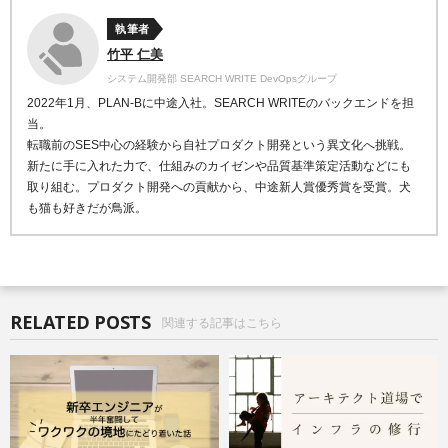
執筆者
竹平 仁美
システム開発部 SEARCH WRITE DevOpsグループ
2022年1月、PLAN-Bに中途入社。SEARCH WRITEのバックエンドを担
当。
転職前のSES中心の経験から自社プロダクト開発という異文化へ挑戦。
新たに手に入れた力で、仕組みのカイゼンや品質基準策定活動などにも
取り組む。プロダクト開発への貢献から、中途新人賞優秀賞を受賞。犬
も猫も好きだが鳥派。
RELATED POSTS
関連する記事はこちら