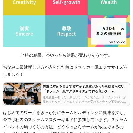
当時の結果。今やったら結果が変わりそうです。
ちなみに最近新しい方が入られた時はドラッカー風エクササイズを
しました！
先輩に本音を言えてますか？遠慮があったら始まらない
「ドラッカー風エクササイズ」で作る良いチーム
組織変更があった、新しいチームができた、チームメンバーが
変わったなど、チームやメンバーが変わると色々な不安があり
ますよね。あの人はどういう考えや価値観を持っているんだろ
う？自分をどれくらい出しても良いんだろう？など、多く…
はじめてのワークをきっかけにチームビルディングに興味を持ち、
今では社内のスクラムマスターギルドに参加しています。スクラム
イベントの場づくりの方法、どうやったらチームが成長できるの