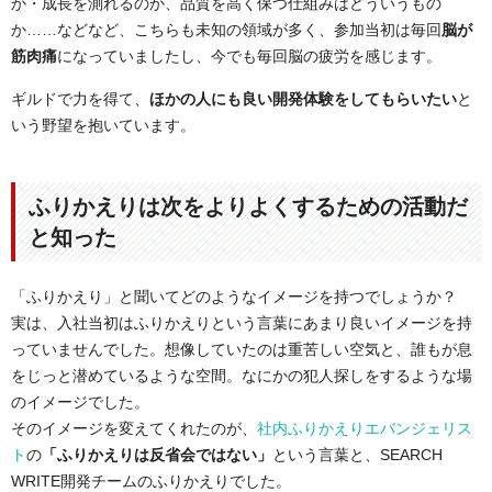
か・成長を測れるのか、品質を高く保つ仕組みはどういうもの
か……などなど、こちらも未知の領域が多く、参加当初は毎回
脳が
筋肉痛
になっていましたし、今でも毎回脳の疲労を感じます。
ギルドで力を得て、
ほかの人にも良い開発体験をしてもらいたい
と
いう野望を抱いています。
ふりかえりは次をよりよくするための活動だ
と知った
「ふりかえり」と聞いてどのようなイメージを持つでしょうか？
実は、入社当初はふりかえりという言葉にあまり良いイメージを持
っていませんでした。想像していたのは重苦しい空気と、誰もが息
をじっと潜めているような空間。なにかの犯人探しをするような場
のイメージでした。
そのイメージを変えてくれたのが、
社内ふりかえりエバンジェリス
ト
の
「ふりかえりは反省会ではない」
という言葉と、SEARCH
WRITE開発チームのふりかえりでした。