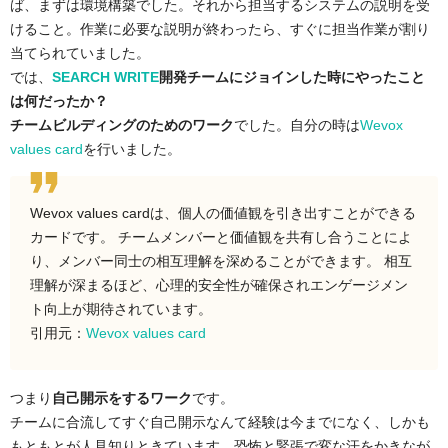
ば、まずは環境構築でした。それから担当するシステムの説明を受
けること。作業に必要な説明が終わったら、すぐに担当作業が割り
当てられていました。
では、
SEARCH WRITE
開発チームにジョインした時にやったこと
は何だったか？
チームビルディングのためのワーク
でした。自分の時は
Wevox
values card
を行いました。
Wevox values cardは、個人の価値観を引き出すことができる
カードです。 チームメンバーと価値観を共有し合うことによ
り、メンバー同士の相互理解を深めることができます。 相互
理解が深まるほど、心理的安全性が確保されエンゲージメン
ト向上が期待されています。
引用元：
Wevox values card
つまり
自己開示をするワーク
です。
チームに合流してすぐ自己開示なんて経験は今までになく、しかも
もともとが人見知りときています。恐怖と緊張で変な汗をかきなが