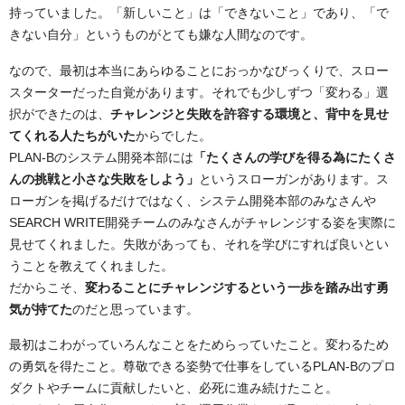
持っていました。「新しいこと」は「できないこと」であり、「で
きない自分」というものがとても嫌な人間なのです。
なので、最初は本当にあらゆることにおっかなびっくりで、スロー
スターターだった自覚があります。それでも少しずつ「変わる」選
択ができたのは、
チャレンジと失敗を許容する環境と、背中を見せ
てくれる人たちがいた
からでした。
PLAN-Bのシステム開発本部には
「たくさんの学びを得る為にたくさ
んの挑戦と小さな失敗をしよう」
というスローガンがあります。ス
ローガンを掲げるだけではなく、システム開発本部のみなさんや
SEARCH WRITE開発チームのみなさんがチャレンジする姿を実際に
見せてくれました。失敗があっても、それを学びにすれば良いとい
うことを教えてくれました。
だからこそ、
変わることにチャレンジするという一歩を踏み出す勇
気が持てた
のだと思っています。
最初はこわがっていろんなことをためらっていたこと。変わるため
の勇気を得たこと。尊敬できる姿勢で仕事をしているPLAN-Bのプロ
ダクトやチームに貢献したいと、必死に進み続けたこと。