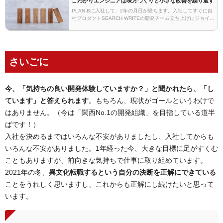
こわがりエンジニアは味方づくりと小さな改善を繰り返す
PLAN-Bに入社して、2年の月日が経ちます。入社してすぐに自
社プロダクトSEARCH WRITEの開発チーム立ち上げにジョイン
しました。現在はそのチームのリーダーとして、もともと興味
のあったアジャイル開発に力を入れる日…
さいごに
今、「気持ちの良い開発体験していますか？」と聞かれたら、「し
ています」と答えられます
。もちろん、現状がゴールというわけで
はありません。（今は「関西No.1の開発組織」を目指している道半
ばです！）
入社を決めるまではいろんな不安がありましたし、入社してからも
いろんな不安がありました。1年経った今、大きな目標に足がすくむ
こともありますが、前向きな気持ちで仕事に取り組めています。
2021年の冬、
異文化転職するという自分の決断を正解にできている
ことをうれしく思いますし、これからも正解にし続けたいと思って
います。