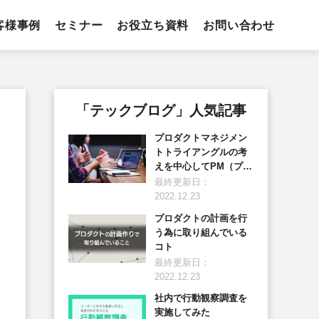
客様事例
セミナー
お役立ち資料
お問い合わせ
「テックブログ」人気記事
プロダクトマネジメン
トトライアングルの考
えを中心してPM（プロ
ダクトマネージャー）
最終更新日：
のチームを立ち上げた
2022.12.23
頃を振り返る
プロダクトの計画を行
う為に取り組んでいる
コト
最終更新日：
2022.12.23
社内で行動観察調査を
実施してみた