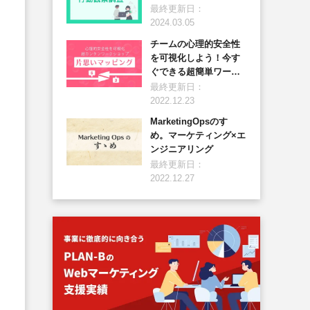
最終更新日：
2024.03.05
チームの心理的安全性
を可視化しよう！今す
ぐできる超簡単ワーク
ショップ「片思いマッ
最終更新日：
ピング」
2022.12.23
MarketingOpsのすゝ
め。マーケティング×エ
ンジニアリング
最終更新日：
2022.12.27