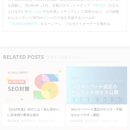
を経験し、PLAN-Bへ入社。企業のオウンドメディア「
PINTO!
」の立ち
上げを行い
数多くの記事
を作成しメディアとして成長させた。その経験
からコンテンツSEOのインハウス化を支援するツールの
「
SEARCHWRITE
」をローンチし、プロダクトオーナーを務める。
RELATED POSTS
関連する記事はこちら
【2026年版】SEOとは？初心者向け
SEOキーワード選定のやり方・手順
に具体例や事例を紹介
をわかりやすく解説
SEO対策
最終更新日：2026.08.03
SEO対策
最終更新日：2025.07.29