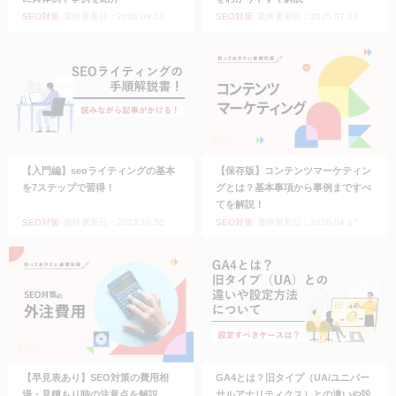
SEO対策
最終更新日：2026.08.03
SEO対策
最終更新日：2025.07.29
【入門編】seoライティングの基本
【保存版】コンテンツマーケティン
を7ステップで習得！
グとは？基本事項から事例まですべ
てを解説！
SEO対策
最終更新日：2023.10.30
SEO対策
最終更新日：2026.04.17
【早見表あり】SEO対策の費用相
GA4とは？旧タイプ（UA/ユニバー
場・見積もり時の注意点を解説
サルアナリティクス）との違いや設