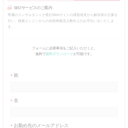
SEOサービスのご案内
専属のコンサルタントが貴社Webサイトの課題発見から解決策の立案を
行い、検索エンジンからの自然検索流入数向上のお手伝いをいたしま
す。
フォームに必要事項をご記入いただくと、
無料で
資料ダウンロード
が可能です。
姓
*
名
*
お勤め先のメールアドレス
*