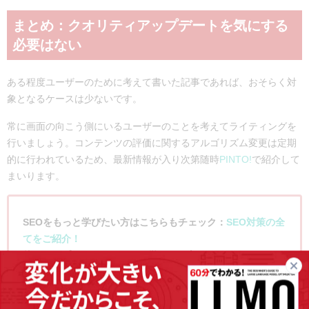
まとめ：クオリティアップデートを気にする
必要はない
ある程度ユーザーのために考えて書いた記事であれば、おそらく対
象となるケースは少ないです。
常に画面の向こう側にいるユーザーのことを考えてライティングを
行いましょう。コンテンツの評価に関するアルゴリズム変更は定期
的に行われているため、最新情報が入り次第随時
PINTO!
で紹介して
まいります。
SEOをもっと学びたい方はこちらもチェック：
SEO対策の全
てをご紹介！
他のアップデートについても学びたい方はこちらもチェッ
ク：
これまでのGoogleのアップデートの歴史をご紹介