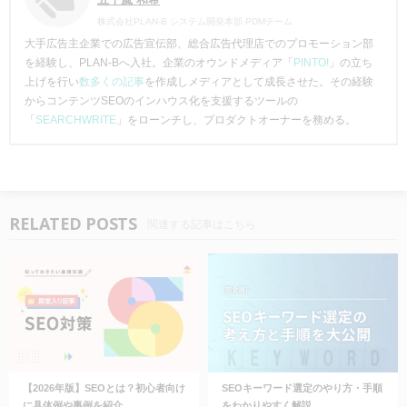
株式会社PLAN-B システム開発本部 PDMチーム
大手広告主企業での広告宣伝部、総合広告代理店でのプロモーション部
を経験し、PLAN-Bへ入社。企業のオウンドメディア「
PINTO!
」の立ち
上げを行い
数多くの記事
を作成しメディアとして成長させた。その経験
からコンテンツSEOのインハウス化を支援するツールの
「
SEARCHWRITE
」をローンチし、プロダクトオーナーを務める。
RELATED POSTS
関連する記事はこちら
【2026年版】SEOとは？初心者向け
SEOキーワード選定のやり方・手順
に具体例や事例を紹介
をわかりやすく解説