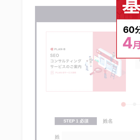
無料で
STEP
1
必須
姓名
姓