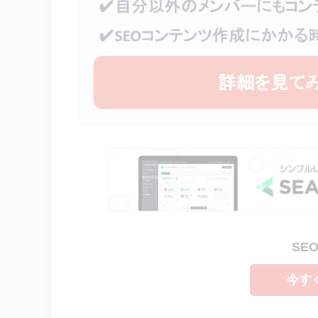
SE
今す