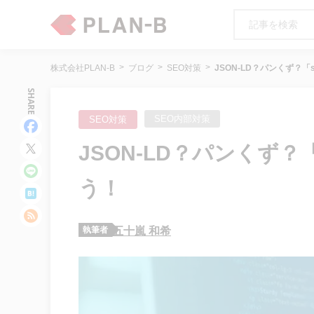
株式会社PLAN-B
ブログ
SEO対策
JSON-LD？パンくず？「
SHARE
SEO内部対策
SEO対策
JSON-LD？パンくず？「
う！
執筆者
五十嵐 和希