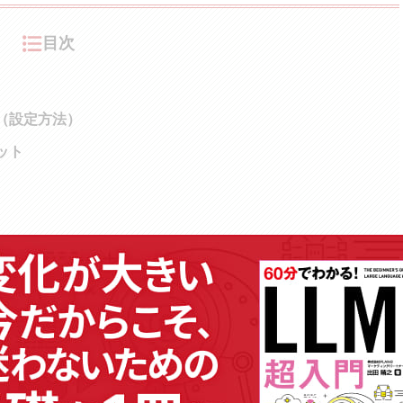
目次
法（設定方法）
リット
確認ツール
表示するもの
.orgの実装を。