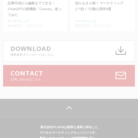
記事作成から編集までできる！
知らなきゃ損！ マーケティング
ChatGPTの新機能「Canvas」使っ
に“効く”行動心理学9選
てみた
マーケティング
マーケティング
最終更新日：2024.11.18
最終更新日：2022.12.23
DOWNLOAD
無料資料ダウンロードはこちら
CONTACT
お問い合わせはこちら
株式会社PLAN-Bは確実な成果に特化した
デジタルマーケティングカンパニーです。