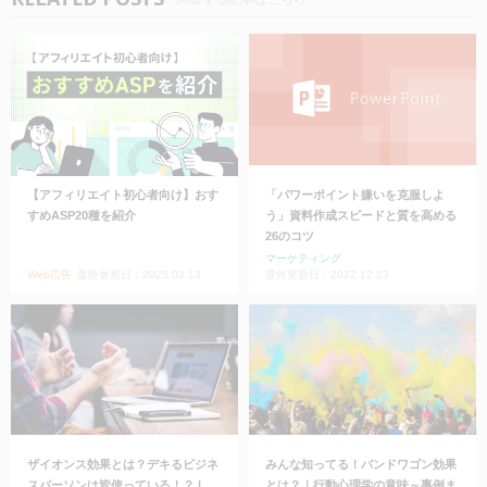
【アフィリエイト初心者向け】おす
「パワーポイント嫌いを克服しよ
すめASP20種を紹介
う」資料作成スピードと質を高める
26のコツ
マーケティング
Web広告
最終更新日：2025.02.13
最終更新日：2022.12.23
ザイオンス効果とは？デキるビジネ
みんな知ってる！バンドワゴン効果
スパーソンは皆使っている！？ |
とは？｜行動心理学の意味～事例ま