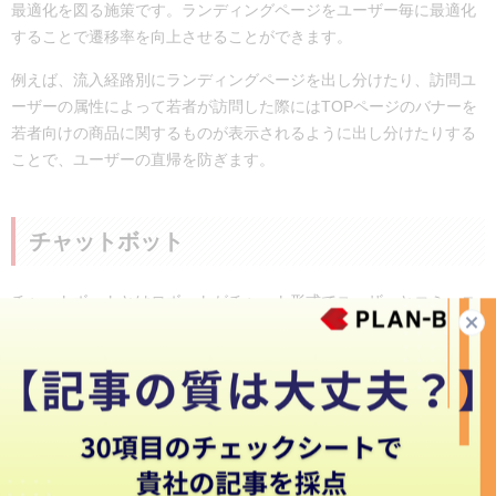
最適化を図る施策です。ランディングページをユーザー毎に最適化
することで遷移率を向上させることができます。
例えば、流入経路別にランディングページを出し分けたり、訪問ユ
ーザーの属性によって若者が訪問した際にはTOPページのバナーを
若者向けの商品に関するものが表示されるように出し分けたりする
ことで、ユーザーの直帰を防ぎます。
チャットボット
チャットボットとはロボットがチャット形式でユーザーとコミュニ
ケーションを行う仕組みのことです。最近ではWebサイト上にポッ
プアップのように表示され、そこからユーザーが質問や情報の入力
ができるようになるサービスも増えてきています。
アンノウンマーケティングではチャットボットは主にユーザーの興
味があることを引き出すことに用いられることが多いです。例え
ば、ボットがユーザーに対して気になることを質問し、回答しても