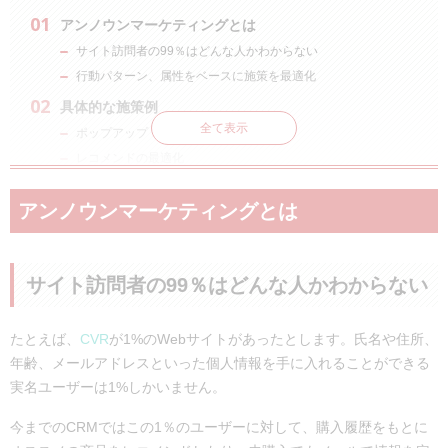
アンノウンマーケティングとは
サイト訪問者の99％はどんな人かわからない
行動パターン、属性をベースに施策を最適化
具体的な施策例
全て表示
ポップアップ
レコメンドの最適化
LPO
アンノウンマーケティングとは
チャットボット
webプッシュ通知
まとめ
サイト訪問者の99％はどんな人かわからない
たとえば、
CVR
が1%のWebサイトがあったとします。氏名や住所、
年齢、メールアドレスといった個人情報を手に入れることができる
実名ユーザーは1%しかいません。
今までのCRMではこの1％のユーザーに対して、購入履歴をもとに