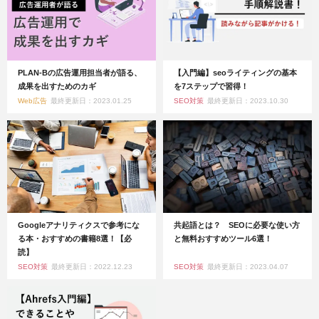
PLAN-Bの広告運用担当者が語る、
【入門編】seoライティングの基本
成果を出すためのカギ
を7ステップで習得！
Web広告
最終更新日：2023.01.25
SEO対策
最終更新日：2023.10.30
Googleアナリティクスで参考にな
共起語とは？ SEOに必要な使い方
る本・おすすめの書籍8選！【必
と無料おすすめツール6選！
読】
SEO対策
最終更新日：2022.12.23
SEO対策
最終更新日：2023.04.07