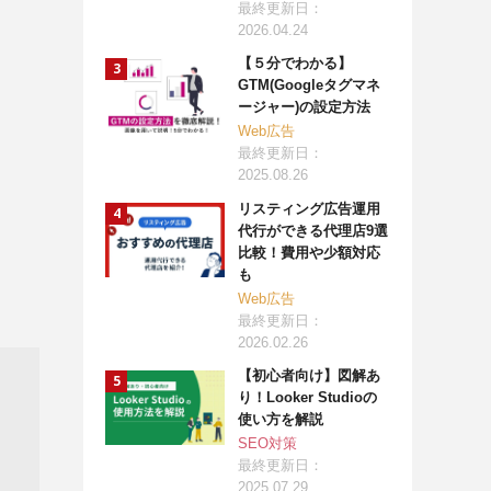
最終更新日：
2026.04.24
【５分でわかる】
GTM(Googleタグマネ
ージャー)の設定方法
Web広告
最終更新日：
2025.08.26
リスティング広告運用
代行ができる代理店9選
比較！費用や少額対応
も
Web広告
最終更新日：
2026.02.26
【初心者向け】図解あ
り！Looker Studioの
使い方を解説
SEO対策
最終更新日：
2025.07.29