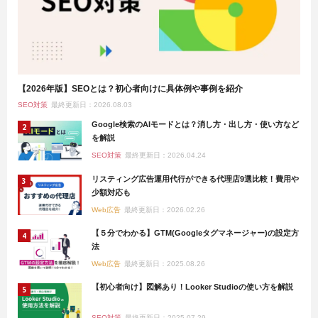
【2026年版】SEOとは？初心者向けに具体例や事例を紹介
SEO対策
最終更新日：2026.08.03
Google検索のAIモードとは？消し方・出し方・使い方など
を解説
SEO対策
最終更新日：2026.04.24
リスティング広告運用代行ができる代理店9選比較！費用や
少額対応も
Web広告
最終更新日：2026.02.26
【５分でわかる】GTM(Googleタグマネージャー)の設定方
法
Web広告
最終更新日：2025.08.26
【初心者向け】図解あり！Looker Studioの使い方を解説
SEO対策
最終更新日：2025.07.29