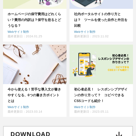
ホームページの保守費用はどれくら
社内ポータルサイトの作り方と
い？費用の内訳は？保守を怠るとど
は？ ツールを使った自作と外注を
うなる？
比較
Webサイト制作
Webサイト制作
最終更新日：2024.01.25
最終更新日：2023.11.02
今から使える！苦手な導入文が書き
初心者必見！ レスポンシブデザイ
やすくなる、6つの書き方ポイント
ンの作り方って？ コピペできる
とは
CSSコードも紹介！
Webサイト制作
Webサイト制作
最終更新日：2023.03.14
最終更新日：2023.05.11
DOWNLOAD