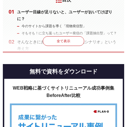
ユーザー目線が足りないと、ユーザーがおいてけぼり
に？
今のサイトから課題を導く「現物発信型」
そもそも！に立ち返ったユーザー発信の「課題抽出型」って？
全て表示
そんなときにおすすめなのが「構造化シナリオ」という
考え方
価値のシナリオ
行動のシナリオ
操作のシナリオ
無料で資料をダウンロード
まとめ
WEB戦略に基づくサイトリニューアル成功事例集
BeforeAfter比較