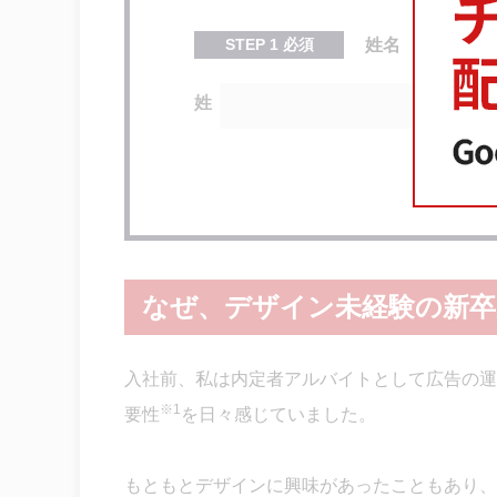
STEP
1
必須
姓名
姓
なぜ、デザイン未経験の新
入社前、私は内定者アルバイトとして広告の運
※1
要性
を日々感じていました。
もともとデザインに興味があったこともあり、