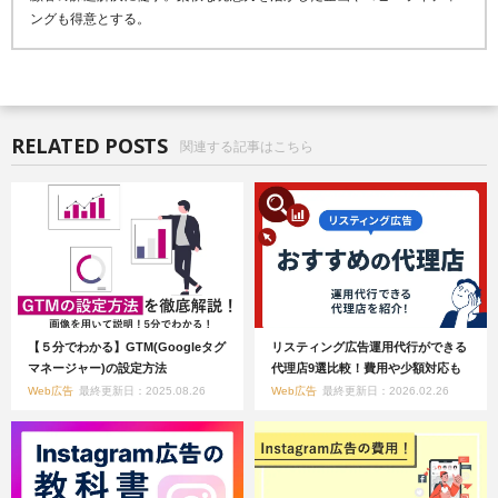
ングも得意とする。
RELATED POSTS
関連する記事はこちら
【５分でわかる】GTM(Googleタグ
リスティング広告運用代行ができる
マネージャー)の設定方法
代理店9選比較！費用や少額対応も
Web広告
最終更新日：2025.08.26
Web広告
最終更新日：2026.02.26