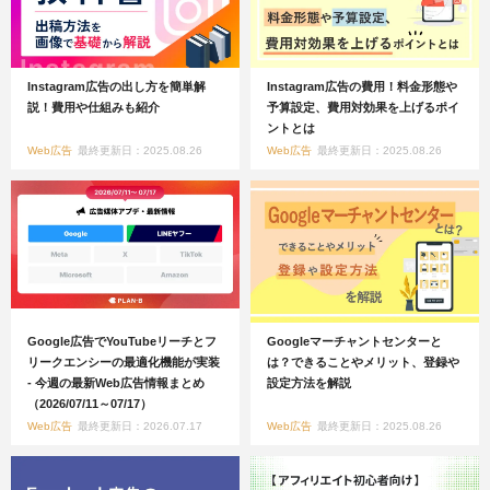
Instagram広告の出し方を簡単解
Instagram広告の費用！料金形態や
説！費用や仕組みも紹介
予算設定、費用対効果を上げるポイ
ントとは
Web広告
最終更新日：2025.08.26
Web広告
最終更新日：2025.08.26
Google広告でYouTubeリーチとフ
Googleマーチャントセンターと
リークエンシーの最適化機能が実装
は？できることやメリット、登録や
- 今週の最新Web広告情報まとめ
設定方法を解説
（2026/07/11～07/17）
Web広告
最終更新日：2026.07.17
Web広告
最終更新日：2025.08.26