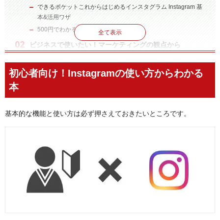
できるポケットこれからはじめるインスタグラム Instagram 基
本&活用ワザ
500円でわかる インスタグラム
全て表示
ビジネスで使いたい！マーケティングの観点から
Instagramを学び使える本
いちばんやさしいInstagramマーケティングの教本 人気講師が
初心者向け！Instagramの使い方からわかる
教える「魅せるマーケ」勝利の法則 「いちばんやさしい教本」
本
シリーズ
できる100の新法則 Instagram マーケティング
基本的な機能と使い方は必ず押さえておきたいところです。
インスタグラム・マーケティング入門
実践!Instagramビジュアルマーケティング
効果が上がる! 現場で役立つ実践的Instagramマーケティング
オマケ：ネットで「女性」に売る 数字を上げる文章とデザイ
ンの基本原則
まとめ