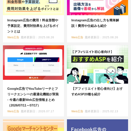
Instagram広告の費用！料金形態や
Instagram広告の出し方を簡単解
予算設定、費用対効果を上げるポイ
説！費用や仕組みも紹介
ントとは
Web広告
最終更新日：2025.08.26
Web広告
最終更新日：2025.08.26
Google広告でYouTubeリーチとフ
【アフィリエイト初心者向け】おす
リークエンシーの最適化機能が実装
すめASP20種を紹介
- 今週の最新Web広告情報まとめ
（2026/07/11～07/17）
Web広告
最終更新日：2026.07.17
Web広告
最終更新日：2025.02.13