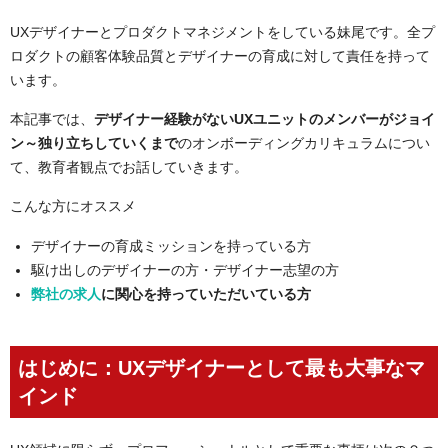
入社3週間～：実プロダクトで実践
UXデザイナーとプロダクトマネジメントをしている妹尾です。全プ
ユーザーに画面を当ててもらう
ロダクトの顧客体験品質とデザイナーの育成に対して責任を持って
画面を当てる際には同席して、一緒にふりかえりを行う
います。
「表層上の見た目」よりも「ユーザーの課題を解ける画面・体
本記事では、
デザイナー経験がないUXユニットのメンバーがジョイ
験になっているか」観点で重点的にフィードバック
ン～独り立ちしていくまで
のオンボーディングカリキュラムについ
さいごに
て、教育者観点でお話していきます。
こんな方にオススメ
デザイナーの育成ミッションを持っている方
駆け出しのデザイナーの方・デザイナー志望の方
弊社の求人
に関心を持っていただいている方
はじめに：UXデザイナーとして最も大事なマ
インド