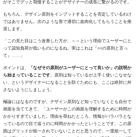
がそこでグッと我慢することがデザイナーの成長に繋がるのです。
もちろん、デザイン原則をインプットすることを否定しているわけ
ではありません。次のような形で適切に血肉化してもらうことを推
奨します。
「この見た目はこう改善した方が、～～という理由でユーザーにと
って認知負荷が低いものになるね。実はこれは『○○の原則と言っ
て』……」
ポイントは、
「なぜその原則がユーザーにとって良いか」の説明か
ら始まっていることです
。原則は知っているが上手く使いこなせな
い、というデザイナーになることを防ぐためにも、ここは絶対に外
さないようにしましょう。
極論にはなるのですが、デザイン原則など知っていなくとも自分で
画面を当ててきて、「ユーザーがこの画面を理解するために時間が
かかりすぎていました。理由を尋ねたところ、情報がバラバラとな
っているので目で追うのに時間がかかったということです。この原
因はグリッドが統一されていないことだと思うので、一度統一して