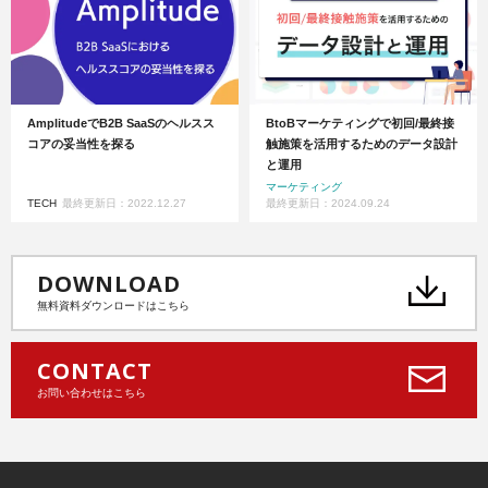
AmplitudeでB2B SaaSのヘルスス
BtoBマーケティングで初回/最終接
コアの妥当性を探る
触施策を活用するためのデータ設計
と運用
マーケティング
TECH
最終更新日：2022.12.27
最終更新日：2024.09.24
DOWNLOAD
無料資料ダウンロードはこちら
CONTACT
お問い合わせはこちら