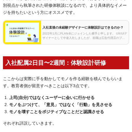
別視点から執筆された研修体験談になるので、より具体的なイメー
ジを持ちたいという方にオススメです。
入社直後の未経験デザイナーに体験設計はできるのか？
2022年1月にPLAN-Bにジョインした横手と申します。 UX/UIデ
ザイナーとして中途入社しましたが、前職は広告代理店のプラ
ンナー兼ディレクター、つまり完全なる未経験での採用でし
た。本記事では、未経験デザイナーが一人…
入社配属2日目〜2週間：体験設計研修
ここからは実際に手を動かしてモノを作る経験を積んでもらいま
す。教育者側が留意すべきことは以下3点です。
上司(自分)ではなくユーザーに会いに行かせる
モノをぶつけて、「意見」ではなく「行動」を見させる
モノを壊すことをポジティブなことだと認識させる
それぞれ詳説していきます。