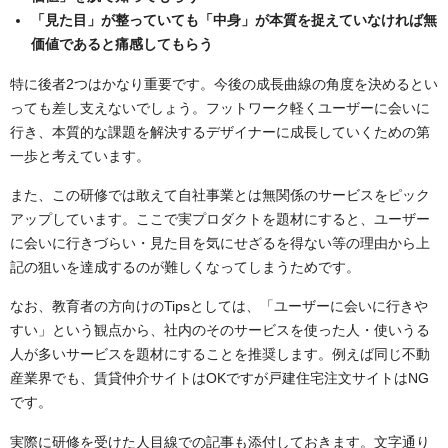
「見た目」が整っていても「中身」が本質を捉えていなければ無
価値であると痛感してもらう
特に後者2つはかなり重要です。今後の成長曲線の角度を決めるとい
っても差し支えないでしょう。フットワーク軽くユーザーに会いに
行き、本質的な課題を解決するデザイナーに成長していくための第
一歩と考えています。
また、この研修では敢えて自社事業とは無関係のサービスをピック
アップしています。ここで実プロダクトを題材にすると、ユーザー
に会いに行きづらい・見た目を気にせざるを得ない等の理由から上
記の狙いを達成するのが難しくなってしまうためです。
なお、教育者の方向けのTipsとしては、「ユーザーに会いに行きや
すい」という観点から、社内のそのサービスを使った人・使いうる
人が多いサービスを題材にすることを推奨します。例えば同じ不動
産業界でも、賃貸仲介サイトはOKですが戸建住宅注文サイトはNG
です。
実際に研修を受けた人目線での記事も添付しておきます。文字通り