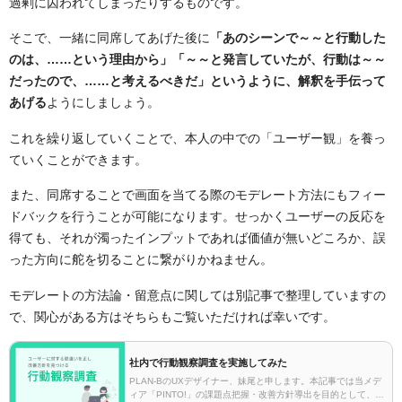
過剰に囚われてしまったりするものです。
そこで、一緒に同席してあげた後に
「あのシーンで～～と行動した
のは、……という理由から」「～～と発言していたが、行動は～～
だったので、……と考えるべきだ」というように、解釈を手伝って
あげる
ようにしましょう。
これを繰り返していくことで、本人の中での「ユーザー観」を養っ
ていくことができます。
また、同席することで画面を当てる際のモデレート方法にもフィー
ドバックを行うことが可能になります。せっかくユーザーの反応を
得ても、それが濁ったインプットであれば価値が無いどころか、誤
った方向に舵を切ることに繋がりかねません。
モデレートの方法論・留意点に関しては別記事で整理していますの
で、関心がある方はそちらもご覧いただければ幸いです。
社内で行動観察調査を実施してみた
PLAN-BのUXデザイナー、妹尾と申します。本記事では当メデ
ィア「PINTO!」の課題点把握・改善方針導出を目的として、社