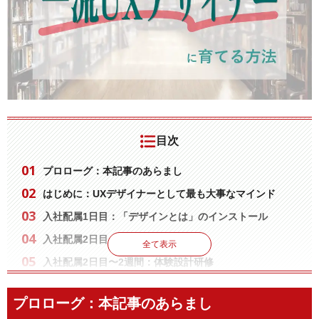
目次
プロローグ：本記事のあらまし
はじめに：UXデザイナーとして最も大事なマインド
入社配属1日目：「デザインとは」のインストール
入社配属2日目〜：体験設計研修開始
全て表示
入社配属2日目〜2週間：体験設計研修
上司(自分)ではなくユーザーに会いに行かせる
モノをぶつけて、「意見」ではなく「行動」を見させる
プロローグ：本記事のあらまし
モノを壊すことをポジティブだと認識させる