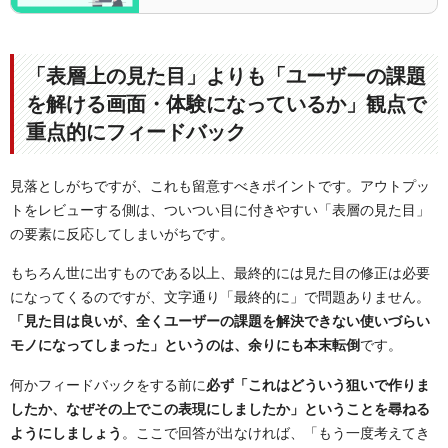
内で「行動観察調査」を実施した背景や結果について執筆いた
します。行動観察調査とは？行動観察調査と…
「表層上の見た目」よりも「ユーザーの課題
を解ける画面・体験になっているか」観点で
重点的にフィードバック
見落としがちですが、これも留意すべきポイントです。アウトプッ
トをレビューする側は、ついつい目に付きやすい「表層の見た目」
の要素に反応してしまいがちです。
もちろん世に出すものである以上、最終的には見た目の修正は必要
になってくるのですが、文字通り「最終的に」で問題ありません。
「見た目は良いが、全くユーザーの課題を解決できない使いづらい
モノになってしまった」というのは、余りにも本末転倒
です。
何かフィードバックをする前に
必ず「これはどういう狙いで作りま
したか、なぜその上でこの表現にしましたか」ということを尋ねる
ようにしましょう
。ここで回答が出なければ、「もう一度考えてき