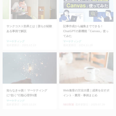
サンクコスト効果とは｜誰もが経験
記事作成から編集までできる！
ある事例で解説
ChatGPTの新機能「Canvas」使っ
てみた
マーケティング
マーケティング
最終更新日：2022.12.23
最終更新日：2024.11.18
知らなきゃ損！ マーケティング
Web集客の方法15選｜成果を出すポ
に“効く”行動心理学9選
イント・費用・事例まとめ
マーケティング
最終更新日：2022.12.23
SEO対策
最終更新日：2025.07.29