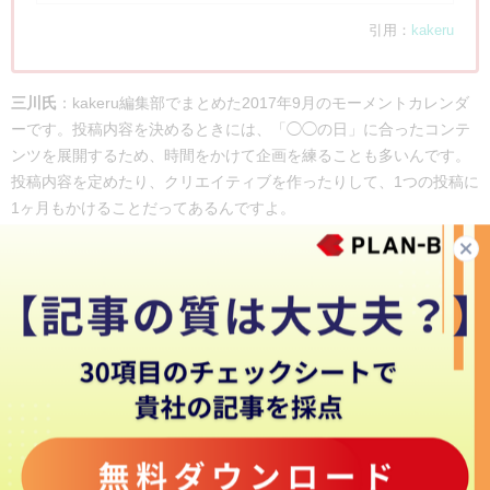
引用：
kakeru
三川氏
：kakeru編集部でまとめた2017年9月のモーメントカレンダ
ーです。投稿内容を決めるときには、「◯◯の日」に合ったコンテ
ンツを展開するため、時間をかけて企画を練ることも多いんです。
投稿内容を定めたり、クリエイティブを作ったりして、1つの投稿に
1ヶ月もかけることだってあるんですよ。
――1つの投稿に1ヶ月ですか…！実際に効果的に運用しようと思っ
たら、入念な準備が必要なのですね。
三川氏
：ユーザーがどんなことに関心があるかを考えながら投稿し
ようとすると、とてもハードルが上がります。だからこそ、それを
しっかり実践できている企業は、Twitterの運用で他社と差別化を図
ることができているんです。ユーザーが関心のあることを理解する
ためには、ユーザー視点で物事を見るようにしましょう。やり方は
人それぞれ。私は、ユーザーの立場に立つために、複数のTwitterア