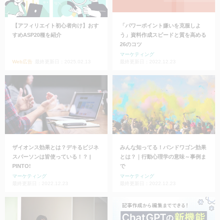
【アフィリエイト初心者向け】おす
「パワーポイント嫌いを克服しよ
すめASP20種を紹介
う」資料作成スピードと質を高める
26のコツ
マーケティング
Web広告
最終更新日：2025.02.13
最終更新日：2022.12.23
ザイオンス効果とは？デキるビジネ
みんな知ってる！バンドワゴン効果
スパーソンは皆使っている！？ |
とは？｜行動心理学の意味～事例ま
PINTO!
で
マーケティング
マーケティング
最終更新日：2022.12.23
最終更新日：2022.12.23