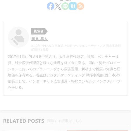
執筆者
勝見 隼人
株式会社PLAN-B 事業統括本部 デジタルマーケティング 戦略事業部
(西日本) 部長
2017年1月にPLAN-B中途入社。大手旅行代理店、漁師、ベンチャー役
員、総合広告代理店と様々な業種を経て今に至る。国内・海外プロモー
ションにおいてのプランニングから広告運用、解析まで幅広い知識と経
験値を保有する。現在はデジタルマーケティング 戦略事業部(西日本)の
部長として、インターネット広告運用・Webコンサルティンググループ
を率いる。
RELATED POSTS
関連する記事はこちら