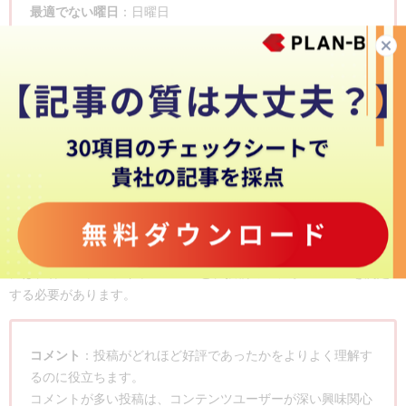
最適でない曜日
：日曜日
エンゲージメントを得にくい時間
：午後11時から午前3時ま
での深夜および早朝
4.結果を測定する
Instagramマーケティングを成功させるポイントの最後は、測定で
す。
コンテンツの作成、タイミング、ハッシュタグの最適化を改善する
には、各コンテンツキャンペーンと、投稿のパフォーマンスを測定
する必要があります。
コメント
：投稿がどれほど好評であったかをよりよく理解す
るのに役立ちます。
コメントが多い投稿は、コンテンツユーザーが深い興味関心