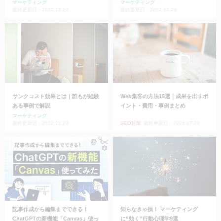
マーケティング
マーケティング
最終更新日：2022.12.23
最終更新日：2022.12.23
サンクコスト効果とは｜誰もが経験
Web集客の方法15選｜成果を出すポ
ある事例で解説
イント・費用・事例まとめ
マーケティング
最終更新日：2022.12.23
SEO対策
最終更新日：2025.07.29
記事作成から編集までできる！
知らなきゃ損！ マーケティング
ChatGPTの新機能「Canvas」使っ
に“効く”行動心理学9選