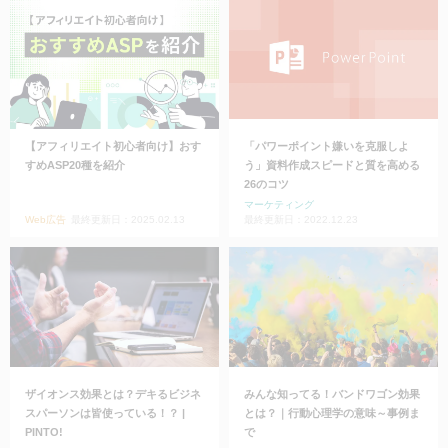
【アフィリエイト初心者向け】おす
「パワーポイント嫌いを克服しよ
すめASP20種を紹介
う」資料作成スピードと質を高める
26のコツ
マーケティング
Web広告
最終更新日：2025.02.13
最終更新日：2022.12.23
ザイオンス効果とは？デキるビジネ
みんな知ってる！バンドワゴン効果
スパーソンは皆使っている！？ |
とは？｜行動心理学の意味～事例ま
PINTO!
で