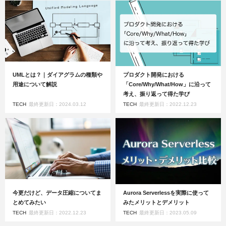
UMLとは？｜ダイアグラムの種類や
プロダクト開発における
用途について解説
「Core/Why/What/How」に沿って
考え、振り返って得た学び
TECH
最終更新日：2024.03.12
TECH
最終更新日：2022.12.23
今更だけど、データ圧縮についてま
Aurora Serverlessを実際に使って
とめてみたい
みたメリットとデメリット
TECH
最終更新日：2022.12.23
TECH
最終更新日：2023.05.09