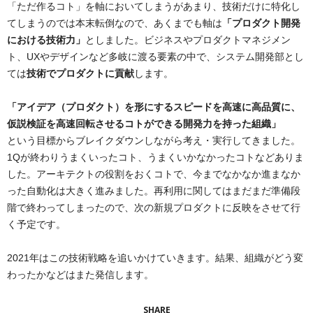
「ただ作るコト」を軸においてしまうがあまり、技術だけに特化し
てしまうのでは本末転倒なので、あくまでも軸は
「プロダクト開発
における技術力」
としました。ビジネスやプロダクトマネジメン
ト、UXやデザインなど多岐に渡る要素の中で、システム開発部とし
ては
技術でプロダクトに貢献
します。
「アイデア（プロダクト）を形にするスピードを高速に高品質に、
仮説検証を高速回転させるコトができる開発力を持った組織」
という目標からブレイクダウンしながら考え・実行してきました。
1Qが終わりうまくいったコト、うまくいかなかったコトなどありま
した。アーキテクトの役割をおくコトで、今までなかなか進まなか
った自動化は大きく進みました。再利用に関してはまだまだ準備段
階で終わってしまったので、次の新規プロダクトに反映をさせて行
く予定です。
2021年はこの技術戦略を追いかけていきます。結果、組織がどう変
わったかなどはまた発信します。
SHARE