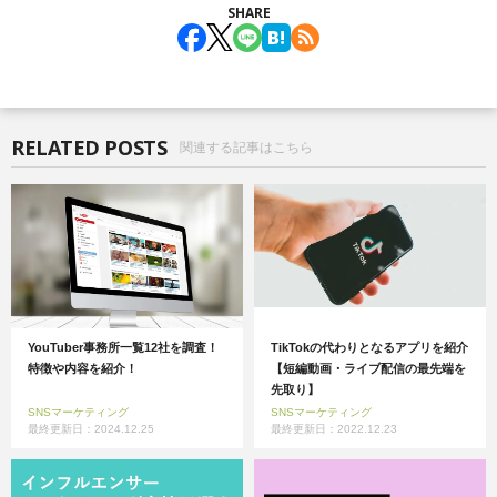
SHARE
RELATED POSTS
関連する記事はこちら
YouTuber事務所一覧12社を調査！
TikTokの代わりとなるアプリを紹介
特徴や内容を紹介！
【短編動画・ライブ配信の最先端を
先取り】
SNSマーケティング
SNSマーケティング
最終更新日：2024.12.25
最終更新日：2022.12.23