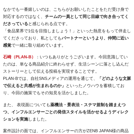
なかでも一番嬉しいのは、こちらがお願いしたことをただ受け身で
対応するのではなく、
チームの一員として同じ目線で向き合ってく
ださっている
と感じられる点です。
「食品業界で1位を目指しましょう！」といった熱意をもって伴走し
てくださっており、私としても
パートナーというより、仲間に近い
感覚
で一緒に取り組めています。
石崎（PLAN-B）
：いつもありがとうございます。今回意識してい
たのは、単なる商品紹介に終わらせず、生活シーンに落とし込んだ
ストーリーとして伝える投稿を実現することです。
PLAN-Bでは、自社SNSメディアの運用を通じて、
「どのような文脈
で伝えると共感が生まれるのか」
といったノウハウを蓄積してお
り、今回の施策でもその知見を活かしました。
また、 表現面についても
薬機法・景表法・ステマ規制を踏まえつ
つ、インフルエンサーごとの発信スタイルを活かせるようディレク
ションを実施
しました。
案件設計の面では、インフルエンサーの方がZENB JAPAN様の商品