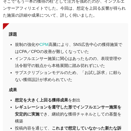
そこで“もう一本の獲得の柱”として注力を強めたのが、インフルエ
ンサーアフィリエイトでした。今回は、想定を上回る反響が得られ
た施策の詳細や成果について、詳しく伺いました。
課題
規制の強化や
CPM
高騰により、SNS広告中心の獲得施策で
はCPA／CPOの改善が難しくなっていた
インフルエンサー施策に関心はあったものの、表現管理や
法令順守の観点から本格展開に踏み切れずにいた
サブスクリプションモデルのため、「お試し訴求」に頼ら
ない獲得設計が求められていた
成果
想定を大きく上回る獲得成果
を創出
レギュレーションを遵守した形でインフルエンサー施策を
安定的に実施
でき、継続的な獲得チャネルとしての基盤を
構築
投稿内容を通じて、
これまで想定していなかった新たな訴