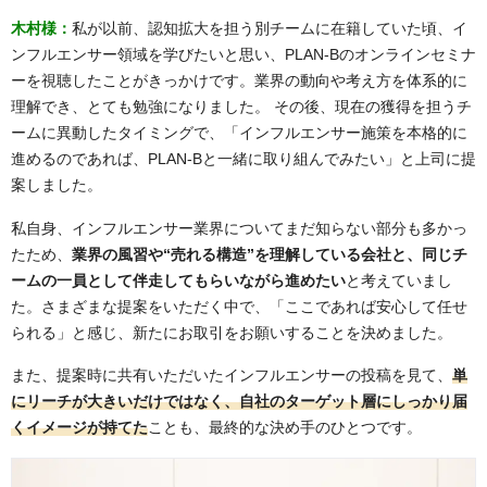
木村様：
私が以前、認知拡大を担う別チームに在籍していた頃、イ
ンフルエンサー領域を学びたいと思い、PLAN-Bのオンラインセミナ
ーを視聴したことがきっかけです。業界の動向や考え方を体系的に
理解でき、とても勉強になりました。 その後、現在の獲得を担うチ
ームに異動したタイミングで、「インフルエンサー施策を本格的に
進めるのであれば、PLAN-Bと一緒に取り組んでみたい」と上司に提
案しました。
私自身、インフルエンサー業界についてまだ知らない部分も多かっ
たため、
業界の風習や“売れる構造”を理解している会社と、同じチ
ームの一員として伴走してもらいながら進めたい
と考えていまし
た。さまざまな提案をいただく中で、「ここであれば安心して任せ
られる」と感じ、新たにお取引をお願いすることを決めました。
また、提案時に共有いただいたインフルエンサーの投稿を見て、
単
にリーチが大きいだけではなく、自社のターゲット層にしっかり届
くイメージが持てた
ことも、最終的な決め手のひとつです。