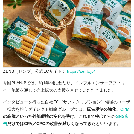
ZENB（ゼンブ）公式ECサイト：
https://zenb.jp/
今回PLAN-Bでは、約1年間にわたり、インフルエンサーアフィリエ
イト施策を通じて売上拡大の支援をさせていただきました。
インタビューを行った自社EC（サブスクリプション）領域のユーザ
ー拡大を担うダイレクト戦略グループでは、
広告規制の強化、
CPM
の高騰といった外部環境の変化を受け、これまで中心だった
SNS広
告
だけではCPA／CPOの改善が難しくなってきた
といいます。