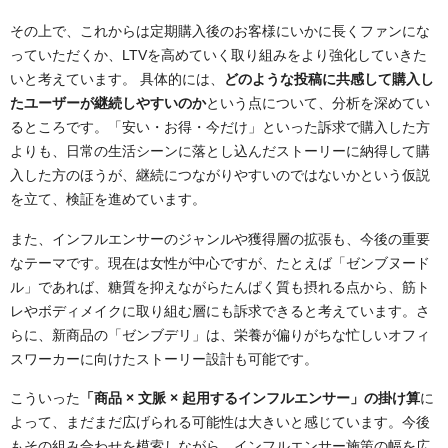
その上で、これからは定期購入後のお客様にいかに長くファンにな
っていただくか、LTVを高めていく取り組みをより強化していきた
いと考えています。 具体的には、
どのような投稿に共感して購入し
たユーザーが継続しやすいのか
という点について、分析を深めてい
るところです。「安い・お得・今だけ」といった訴求で購入した方
よりも、日常の生活シーンに落とし込んだストーリーに納得して購
入した方のほうが、継続につながりやすいのではないかという仮説
を立て、検証を進めています。
また、インフルエンサーのジャンルや獲得層の拡張も、今後の重要
なテーマです。現在は女性が中心ですが、たとえば「ゼンブヌード
ル」であれば、糖質を抑えながらたんぱく質も摂れる点から、筋ト
レやボディメイクに取り組む層にも訴求できると考えています。さ
らに、新商品の「ゼンブデリ」は、栄養が偏りがちな忙しいオフィ
スワーカーに向けたストーリー設計も可能です。
こういった
「商品 × 文脈 × 起用するインフルエンサー」の掛け算
に
よって、まだまだ広げられる可能性は大きいと感じています。今後
もその組み合わせを模索しながら、インフルエンサー施策の幅を広