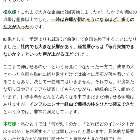
松永様：
これまで大きな企画は2回実施しましたが、なかでも初回の
成果は想像以上でした。
一時は在庫が切れそうになるほど、多くの
注文が入った
のです。
結果として、予定よりも2日ほど前倒しで企画を終了することになり
ました。
社内でも大きな反響があり、経営層からは「毎月実施でき
ないか？」といった声が上がるほど
でした。
ここまで伸ばせるのか、という発見につながった一方で、成果の大
きかった企画を単純に繰り返すだけでは徐々に反応が落ち着いてく
ることもあり、決して一筋縄ではいきません。それでも、都度新た
な切り口やアイデアを提案してもらいながら、継続的に取り組めて
います。目標水準がどんどん高くなる中でまだまだ伸ばせる余地は
ありますが、
インフルエンサー経由で獲得の柱をひとつ確立できた
という点では、非常に満足しています。
木村様：
私ひとりでは「何が効くのか」「どれほどのインパクトが
出るのか」を判断することは難しかったと思います。具体的な提案
をいただきながら実行に移せたこと自体が大きな価値でした。