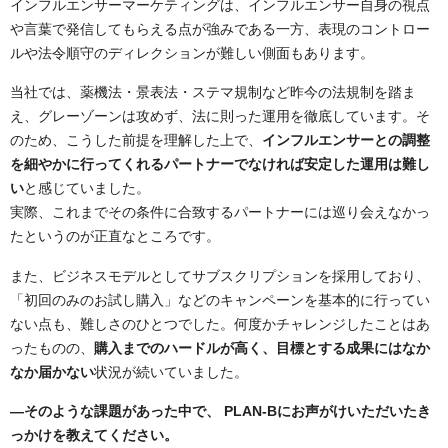
インフルエンサーマーケティングは、インフルエンサー自身の視点
や言葉で発信してもらえる点が強みである一方、表現のコントロー
ルや法令順守のディレクションが難しい側面もあります。
当社では、薬機法・景表法・ステマ規制など昨今の法規制を踏ま
え、グレーゾーンは攻めず、法に則った運用を徹底しています。そ
のため、こうした前提を理解した上で、
インフルエンサーとの調整
を細やかに行ってくれるパートナーでなければ安定した運用は難し
い
と感じていました。
実際、これまでその条件に合致するパートナーには巡り会えなかっ
たというのが正直なところです。
また、ビジネスモデルとしてサブスクリプションを採用しており、
「初回のみのお試し購入」などのキャンペーンを基本的に行ってい
ない点も、難しさのひとつでした。何度かチャレンジしたことはあ
ったものの、
購入までのハードルが高く、目標とする成果にはなか
なか届かない
状況が続いていました。
―
そのような課題があった中で、 PLAN-Bにお声がけいただいたき
っかけを教えてください。