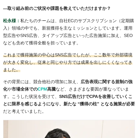
―
取り組み前のご状況や課題を教えていただけますか？
松永様：
私たちのチームは、自社ECのサブスクリプション（定期購
入）領域の中でも、新規獲得を主なミッションとしています。運用
型広告やSNS広告、タイアップ広告といった広告施策に加え、SEO
なども含めて獲得全般を担っています。
これまで獲得施策の中心はSNS広告でしたが、ここ数年で外部環境
が大きく変化し、従来と同じやり方では成果を出しにくくなってき
ました。
その背景には、競合他社の増加に加え、
広告表現に関する規制の強
化
や
市場全体での
CPM
高騰
など、さまざまな要因が重なっていま
す。こうした状況を受けて、
SNS広告だけでCPAを改善していくこ
とに限界を感じるようになり、新たな “獲得の柱” となる施策が必要
だと考えていました。