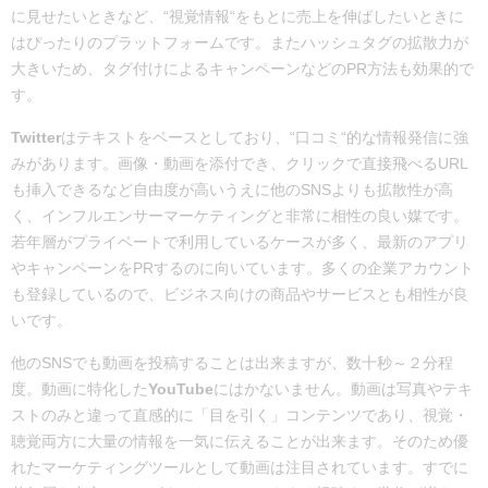
に見せたいときなど、“視覚情報“をもとに売上を伸ばしたいときに
はぴったりのプラットフォームです。またハッシュタグの拡散力が
大きいため、タグ付けによるキャンペーンなどのPR方法も効果的で
す。
Twitter
はテキストをベースとしており、“口コミ“的な情報発信に強
みがあります。画像・動画を添付でき、クリックで直接飛べるURL
も挿入できるなど自由度が高いうえに他のSNSよりも拡散性が高
く、インフルエンサーマーケティングと非常に相性の良い媒です。
若年層がプライベートで利用しているケースが多く、最新のアプリ
やキャンペーンをPRするのに向いています。多くの企業アカウント
も登録しているので、ビジネス向けの商品やサービスとも相性が良
いです。
他のSNSでも動画を投稿することは出来ますが、数十秒～２分程
度。動画に特化した
YouTube
にはかないません。動画は写真やテキ
ストのみと違って直感的に「目を引く」コンテンツであり、視覚・
聴覚両方に大量の情報を一気に伝えることが出来ます。そのため優
れたマーケティングツールとして動画は注目されています。すでに