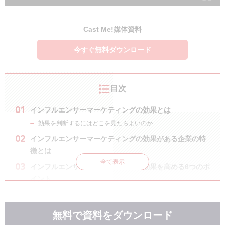
Cast Me!媒体資料
今すぐ無料ダウンロード
目次
インフルエンサーマーケティングの効果とは
効果を判断するにはどこを見たらよいのか
インフルエンサーマーケティングの効果がある企業の特
徴とは
全て表示
インフルエンサーマーケティングの効果を高める6つのポ
イント
目的と目標(KGI、KPI)を明確にする
どのSNSで実施するかを決める
無料で資料をダウンロード
どの程度のユーザーにリーチさせるかを決める