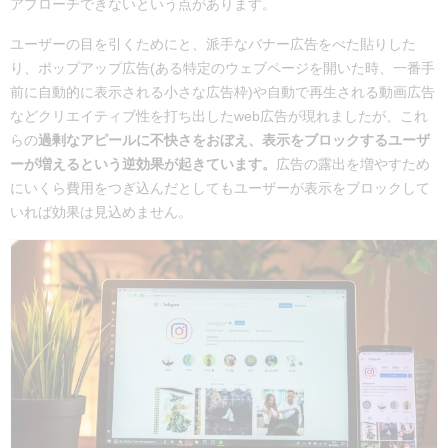
アプローチできないという点があります。
ユーザーの目を引くためにと、派手な
バナー広告をべた貼りした
り、ポップアップ広告(
ある特定のウェブページを開いた時、一番手
前に自動的に表示される小さな広告枠)や自動で再生される動画広告
などクリエイティブ性を打ち出したweb広告が現れましたが、これ
らの
過剰なアピールに不快さをおぼえ、表示をブロックするユーザ
ーが増えるという逆効果が起きています。
広告の露出を増やすため
にいくら
費用をつぎ込んだとしてもユーザーが表示をブロックして
いれば効果は見込めません。