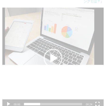
ングとは？
」
動
画
プ
レ
ー
ヤ
ー
00:00
00:24