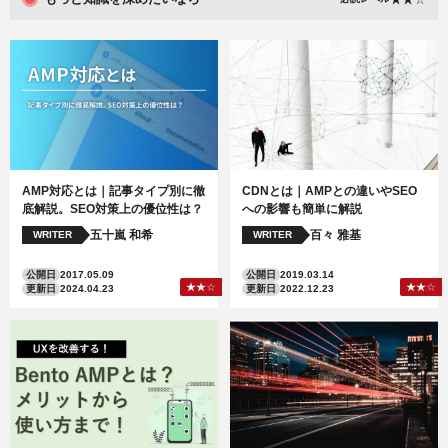
AMP対応とは｜記事タイプ別に徹
CDNとは｜AMPとの違いやSEO
底解説。SEO対策上の優位性は？
への影響も簡単に解説
五十嵐 和希
百々 雅基
WRITER
WRITER
公開日
2017.05.09
公開日
2019.03.14
更新日
2024.04.23
更新日
2022.12.23