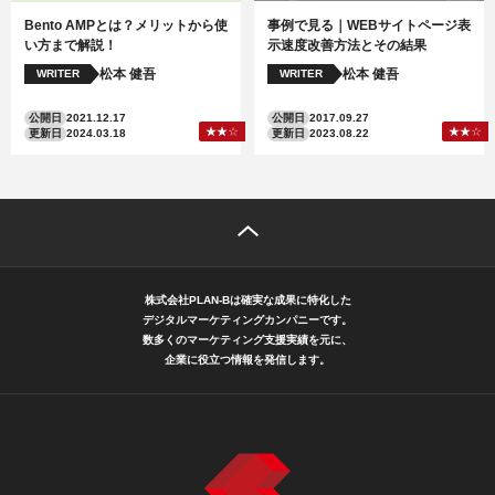
Bento AMPとは？メリットから使
事例で見る｜WEBサイトページ表
い方まで解説！
示速度改善方法とその結果
松本 健吾
松本 健吾
WRITER
WRITER
公開日
2021.12.17
公開日
2017.09.27
更新日
2024.03.18
更新日
2023.08.22
株式会社PLAN-Bは確実な成果に特化した
デジタルマーケティングカンパニーです。
数多くのマーケティング支援実績を元に、
企業に役立つ情報を発信します。