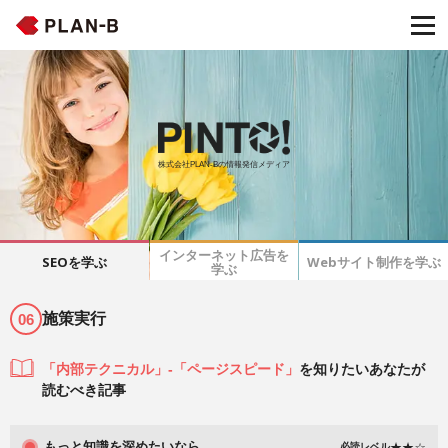
株式会社PLAN-Bの情報発信メディア
インターネット広告を
SEOを学ぶ
Webサイト制作を学ぶ
学ぶ
施策実行
06
「内部テクニカル」-「ページスピード」
を知りたいあなたが
読むべき記事
もっと知識を深めたいなら
必読レベル