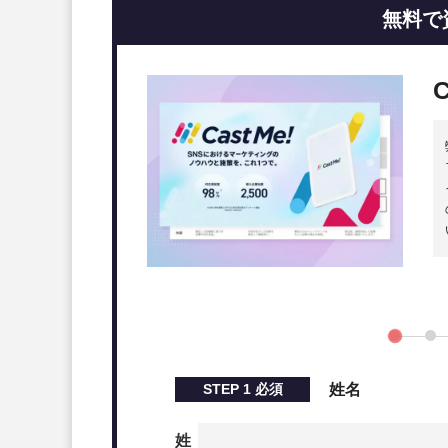
無料で
STEP
1
必須
姓名
姓