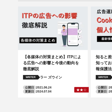
【各媒体の対策まとめ】ITPによ
知ると差
る広告への影響と今後の動向を
知ってお
徹底解説
報保護法
ラー ズウイン
WRITER
WRITER
公開日
2021.06.24
公開日
20
更新日
2024.07.04
更新日
20