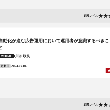
必読レベル
自動化が進む広告運用において運用者が意識するべきこ
と
川谷 咲良
WRITER
更新日
2024.07.04
必読レベル