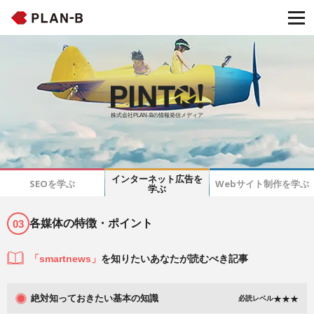
株式会社PLAN-Bの情報発信メディア
インターネット広告を
SEOを学ぶ
Webサイト制作を学ぶ
学ぶ
各媒体の特徴・ポイント
03
「smartnews」
を知りたいあなたが読むべき記事
絶対知っておきたい基本の知識
必読レベル