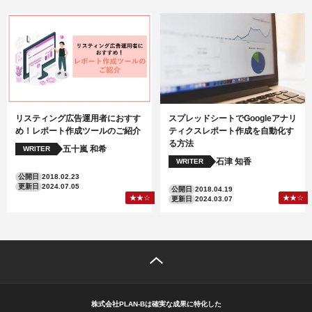
リスティング広告運用者におすす
スプレッドシートでGoogleアナリ
め！レポート作成ツールのご紹介
ティクスレポート作成を自動化す
る方法
五十嵐 和希
WRITER
石津 知香
WRITER
公開日
2018.02.23
更新日
2024.07.05
公開日
2018.04.19
更新日
2024.03.07
株式会社PLAN-Bは確実な成果に特化した