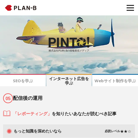
株式会社PLAN-Bの情報発信メディア
インターネット広告を
SEOを学ぶ
Webサイト制作を学ぶ
学ぶ
配信後の運用
05
「レポーティング」
を知りたいあなたが読むべき記事
もっと知識を深めたいなら
必読レベル