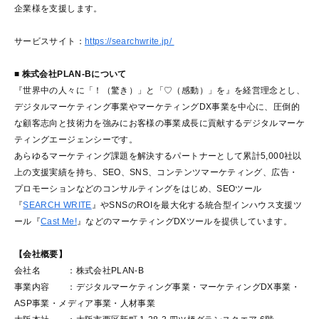
企業様を支援します。
サービスサイト：
https://searchwrite.jp/
■ 株式会社PLAN-Bについて
『世界中の人々に「！（驚き）」と「♡（感動）」を』を経営理念とし、
デジタルマーケティング事業やマーケティングDX事業を中心に、圧倒的
な顧客志向と技術力を強みにお客様の事業成長に貢献するデジタルマーケ
ティングエージェンシーです。
あらゆるマーケティング課題を解決するパートナーとして累計5,000社以
上の支援実績を持ち、SEO、SNS、コンテンツマーケティング、広告・
プロモーションなどのコンサルティングをはじめ、SEOツール
『
SEARCH WRITE
』やSNSのROIを最大化する統合型インハウス支援ツ
ール『
Cast Me!
』などのマーケティングDXツールを提供しています。
【会社概要】
会社名 ：株式会社PLAN-B
事業内容 ：デジタルマーケティング事業・マーケティングDX事業・
ASP事業・メディア事業・人材事業