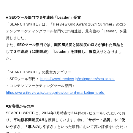
■ SEOツール部門で３年連続「Leader」受賞
「SEARCH WRITE」は、「ITreview Grid Award 2024 Summer」のコン
テンツマーケティングツール部門では5期連続、最高位の「Leader」を受
賞しました。
また、
SEOツール部門では、顧客満足度と認知度の双方が優れた製品と
して３年連続（12期連続）「Leader」を獲得し、殿堂入り
となりまし
た。
「SEARCH WRITE」の受賞カテゴリー
・SEOツール部門：
https://www.itreview.jp/categories/seo-tools
・コンテンツマーケティングツール部門：
https://www.itreview.jp/categories/content-marketing-tools
■お客様からの声
SEARCH WRITEは、2024年7月時点で214件のレビューをいただいてお
り、
平均顧客満足度4.5
を獲得しています。特に
「サポート品質」
や
「使
いやすさ」「導入のしやすさ」
といった項目において高い評価をいただい