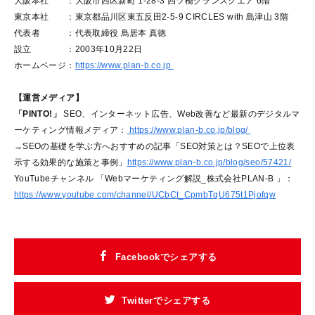
大阪本社 ：大阪市西区新町 1-28-3 四ツ橋グランスクエア 6階
東京本社 ：東京都品川区東五反田2-5-9 CIRCLES with 島津山 3階
代表者 ：代表取締役 鳥居本 真徳
設立 ：2003年10月22日
ホームページ：
https://www.plan-b.co.jp
【運営メディア】
「PINTO!」
SEO、インターネット広告、Web改善など最新のデジタルマ
ーケティング情報メディア：
https://www.plan-b.co.jp/blog/
→SEOの基礎を学ぶ方へおすすめの記事「SEO対策とは？SEOで上位表
示する効果的な施策と事例」
https://www.plan-b.co.jp/blog/seo/57421/
YouTubeチャンネル 「Webマーケティング解説_株式会社PLAN-B 」：
https://www.youtube.com/channel/UCbCt_CpmbTqU675t1Pjofqw
Facebookでシェアする
Twitterでシェアする